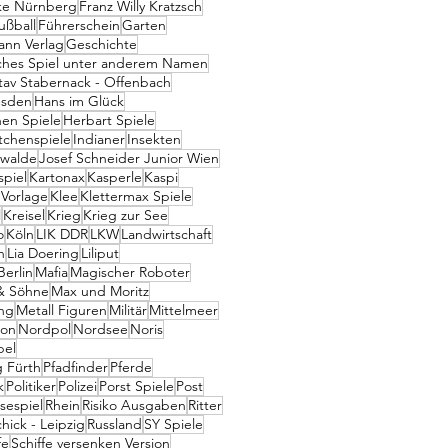
ke Nürnberg
Franz Willy Kratzsch
ußball
Führerschein
Garten
nn Verlag
Geschichte
ches Spiel unter anderem Namen
tav Stabernack - Offenbach
esden
Hans im Glück
en Spiele
Herbart Spiele
tchenspiele
Indianer
Insekten
swalde
Josef Schneider Junior Wien
spiel
Kartonax
Kasperle
Kaspi
 Vorlage
Klee
Klettermax Spiele
l
Kreisel
Krieg
Krieg zur See
o
Köln
LIK DDR
LKW
Landwirtschaft
n
Lia Doering
Liliput
erlin
Mafia
Magischer Roboter
& Söhne
Max und Moritz
ng
Metall Figuren
Militär
Mittelmeer
eon
Nordpol
Nordsee
Noris
bel
g Fürth
Pfadfinder
Pferde
k
Politiker
Polizei
Porst Spiele
Post
sespiel
Rhein
Risiko Ausgaben
Ritter
hick - Leipzig
Russland
SY Spiele
fe
Schiffe versenken Version