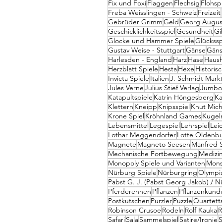
Fix und Foxi
Flaggen
Flechsig
Flohsp
Freba Weisslingen - Schweiz
Freizeit
Gebrüder Grimm
Geld
Georg August
Geschicklichkeitsspiel
Gesundheit
Gi
Glocke und Hammer Spiele
Glückssp
Gustav Weise - Stuttgart
Gänse
Gäns
Harlesden - England
Harz
Hase
Haush
Herzblatt Spiele
Hesta
Hexe
Histori
Invicta Spiele
Italien
J. Schmidt Mark
Jules Verne
Julius Stief Verlag
Jumbo 
Katapultspiele
Katrin Höngesberg
Ka
Klettern
Kneipp
Knipsspiel
Knut Mich
Krone Spiel
Kröhnland Games
Kugel
Lebensmittel
Legespiel
Lehrspiel
Leic
Lothar Meggendorfer
Lotte Oldenbu
Magnete
Magneto Seesen
Manfred 
Mechanische Fortbewegung
Medizi
Monopoly Spiele und Varianten
Mons
Nürburg Spiele
Nürburgring
Olympi
Pabst G. J. (Pabst Georg Jakob) / 
Pferderennen
Pflanzen
Pflanzenkund
Postkutschen
Purzler
Puzzle
Quartett
Robinson Crusoe
Rodeln
Rolf Kauka
R
Safari
Sala
Sammelspiel
Satire/Ironie
S