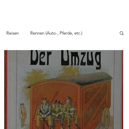
Reisen
Rennen (Auto-, Pferde, etc.)
to, Zeppelin und Co
Sonstige Themen
erkehrsspiele
Wirtschaftsspiele
Wilder Westen