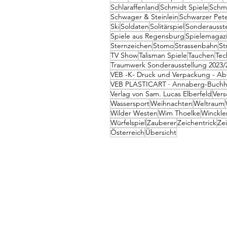
Schlaraffenland
Schmidt Spiele
Schm
Schwager & Steinlein
Schwarzer Pete
Ski
Soldaten
Solitärspiel
Sonderausst
Spiele aus Regensburg
Spielemagaz
Sternzeichen
Stomo
Strassenbahn
St
TV Show
Talisman Spiele
Tauchen
Tec
Traumwerk Sonderausstellung 2023/
VEB -K- Druck und Verpackung - Ab
VEB PLASTICART · Annaberg-Buchh
Verlag von Sam. Lucas Elberfeld
Vers
Wassersport
Weihnachten
Weltraum
Wilder Westen
Wim Thoelke
Winckler
Würfelspiel
Zauberer
Zeichentrick
Ze
Österreich
Übersicht