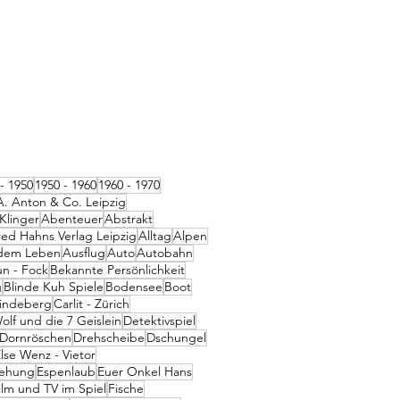
- 1950
1950 - 1960
1960 - 1970
A. Anton & Co. Leipzig
Klinger
Abenteuer
Abstrakt
red Hahns Verlag Leipzig
Alltag
Alpen
dem Leben
Ausflug
Auto
Autobahn
un - Fock
Bekannte Persönlichkeit
g
Blinde Kuh Spiele
Bodensee
Boot
Lindeberg
Carlit - Zürich
olf und die 7 Geislein
Detektivspiel
Dornröschen
Drehscheibe
Dschungel
lse Wenz - Vietor
iehung
Espenlaub
Euer Onkel Hans
ilm und TV im Spiel
Fische