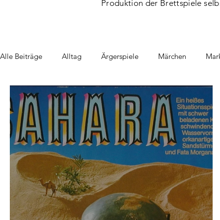
Produktion der Brettspiele selb
Alle Beiträge
Alltag
Ärgerspiele
Märchen
Mark
Schule & Erziehung
Sport
Wintersport
Angels
Orakelspiele
Denkspiele
Wissensspiel
Quartet
Jahrmarkt/Zirkus
Umweltspiele
Historische Momen