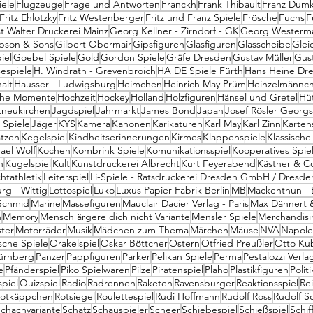
iele
Flugzeuge
Frage und Antworten
Franckh
Frank Thibault
Franz Dum
Fritz Ehlotzky
Fritz Westenberger
Fritz und Franz Spiele
Frösche
Fuchs
F
 Walter Druckerei Mainz
Georg Kellner - Zirndorf - GK
Georg Westerma
bson & Sons
Gilbert Obermair
Gipsfiguren
Glasfiguren
Glasscheibe
Glei
iel
Goebel Spiele
Gold
Gordon Spiele
Gräfe Dresden
Gustav Müller
Gus
espiele
H. Windrath - Grevenbroich
HA DE Spiele Fürth
Hans Heine Dr
alt
Hausser - Ludwigsburg
Heimchen
Heinrich May Prüm
Heinzelmännch
sche Momente
Hochzeit
Hockey
Holland
Holzfiguren
Hänsel und Gretel
Hü
tneukirchen
Jagdspiel
Jahrmarkt
James Bond
Japan
Josef Rösler Georg
Spiele
Jäger
KYS
Kamera
Kanonen
Karikaturen
Karl May
Karl Zinn
Karten
tzen
Kegelspiel
Kindheitserinnerungen
Kirmes
Klappenspiele
Klassische
ael Wolf
Kochen
Kombrink Spiele
Komunikationsspiel
Kooperatives Spie
n
Kugelspiel
Kult
Kunstdruckerei Albrecht
Kurt Feyerabend
Kästner & C
htathletik
Leiterspiel
Li-Spiele - Ratsdruckerei Dresden GmbH / Dresde
rg - Wittig
Lottospiel
Luko
Luxus Papier Fabrik Berlin
MB
Mackenthun - B
Schmid
Marine
Massefiguren
Mauclair Dacier Verlag - Paris
Max Dähnert 
n
Memory
Mensch ärgere dich nicht Variante
Mensler Spiele
Merchandisi
ter
Motorräder
Musik
Mädchen zum Thema
Märchen
Mäuse
NVA
Napol
sche Spiele
Orakelspiel
Oskar Böttcher
Ostern
Otfried Preußler
Otto Ku
Nürnberg
Panzer
Pappfiguren
Parker
Pelikan Spiele
Perma
Pestalozzi Verla
e
Pfänderspiel
Piko Spielwaren
Pilze
Piratenspiel
Plaho
Plastikfiguren
Politi
spiel
Quizspiel
Radio
Radrennen
Raketen
Ravensburger
Reaktionsspiel
Rei
otkäppchen
Rotsiegel
Roulettespiel
Rudi Hoffmann
Rudolf Ross
Rudolf Sc
chachvariante
Schatz
Schauspieler
Scheer
Schiebespiel
Schießspiel
Schif