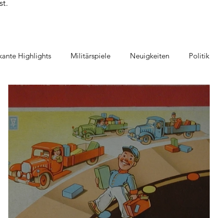
st.
ante Highlights
Militärspiele
Neuigkeiten
Politik
piel
Geschicklichkeitsspiele
Film und TV im Spiel
Au
tspiel
Raumfahrt
Detektivspiel
Gänse Spiele
V
te