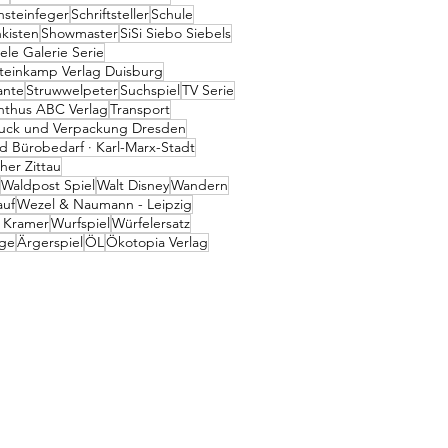
nsteinfeger
Schriftsteller
Schule
nkisten
Showmaster
SiSi Siebo Siebels
ele Galerie Serie
teinkamp Verlag Duisburg
ante
Struwwelpeter
Suchspiel
TV Serie
inthus ABC Verlag
Transport
ruck und Verpackung Dresden
 Bürobedarf · Karl-Marx-Stadt
her Zittau
Waldpost Spiel
Walt Disney
Wandern
auf
Wezel & Naumann - Leipzig
 Kramer
Wurfspiel
Würfelersatz
ge
Ärgerspiel
ÖL
Ökotopia Verlag