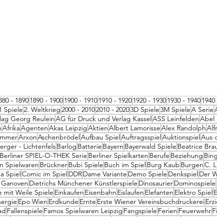
880 - 1890
1890 - 1900
1900 - 1910
1910 - 1920
1920 - 1930
1930 - 1940
1940 
1 Spiele
2. Weltkrieg
2000 - 2010
2010 - 2020
3D Spiele
3M Spiele
A Serie
lag Georg Reulein
AG für Druck und Verlag Kassel
ASS Leinfelden
Abel 
n
Afrika
Agenten
Akas Leipzig
Aktien
Albert Lamorisse
Alex Randolph
Alf
ammer
Arxon
Aschenbrödel
Aufbau Spiel
Auftragsspiel
Auktionspiel
Aus 
rger - Lichtenfels
Barlog
Batterie
Bayern
Bayerwald Spiele
Beatrice Bra
Berliner SPIEL-O-THEK Serie
Berliner Spielkarten
Berufe
Beziehung
Bin
m Spielwaren
Brückner
Bubi Spiele
Buch im Spiel
Burg Kaub
Burgen
C. 
a Spiel
Comic im Spiel
DDR
Dame Variante
Demo Spiele
Denkspiel
Der W
 Ganoven
Dietrichs Münchener Künstlerspiele
Dinosaurier
Dominospiele
le mit Weile Spiele
Einkaufen
Eisenbahn
Eislaufen
Elefanten
Elektro Spiel
E
ergie
Epo Wien
Erdkunde
Ernte
Erste Wiener Vereinsbuchdruckerei
Erz
ad
Fallenspiele
Famos Spielwaren Leipzig
Fangspiele
Ferien
Feuerwehr
F