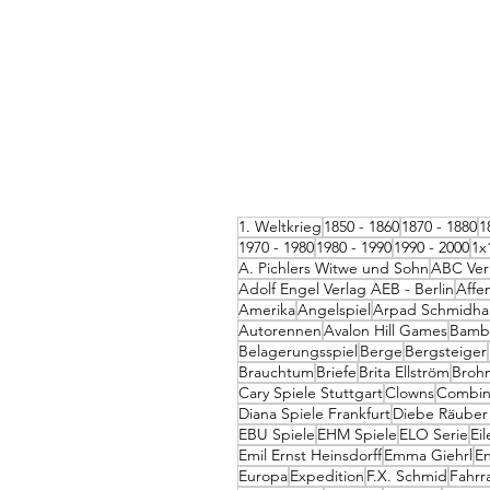
1. Weltkrieg
1850 - 1860
1870 - 1880
1
1970 - 1980
1980 - 1990
1990 - 2000
1x
A. Pichlers Witwe und Sohn
ABC Ver
Adolf Engel Verlag AEB - Berlin
Affe
Amerika
Angelspiel
Arpad Schmidh
Autorennen
Avalon Hill Games
Bambe
Belagerungsspiel
Berge
Bergsteiger
Brauchtum
Briefe
Brita Ellström
Broh
Cary Spiele Stuttgart
Clowns
Combin
Diana Spiele Frankfurt
Diebe Räuber
EBU Spiele
EHM Spiele
ELO Serie
Ei
Emil Ernst Heinsdorff
Emma Giehrl
En
Europa
Expedition
F.X. Schmid
Fahrr