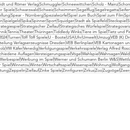
idt und Römer Verlag
Schmuggler
Schneewittchen
Scholz - Mainz
Schor
r Spiele
Schwarzwald
Schweiz
Schwimmen
Segelflug
Segelregatta
Seife
ellung
Spear - Nürnberg
Spezialwürfel
Spiel zum Buch
Spiel zum Film
Spi
in
Spielgeld
Spika
Spinner
Sport
Squidger
Stadt als Spielfeld
Steckspiel
S
rategiespiel
Strategischer Ziellauf
Strategisches Würfelspiel
Strategovari
hnik
Tennis
Theater
Thüringen
Tiddledy Winks
Tiere im Spiel
Tietz und P
2024
Turnen
Töff Töff Spiele
U - Boote
USA
Uhr
Umwelt
Umzug
VEB (K) D
teilung Verlagserzeugnisse Dresden
VEB Berlinplast
VEB Kartonagen und
olz
VW Käfer
Venedig
Verfolgungsspiel
Verkehrsspiele
Verlag Alfred Rosc
chiedene Auflagen
Versteigerungsspiel
Vögel
Wahlspiel
Wahrsagen
Wald
Werbespiel
Werbung im Spiel
Werner und Schumann Berlin W&S
Wettl
 Spiel
Winnetou
Winter
Wirtschaftsspiel
Wissenspiel
Wohnung
Wolfgang
itung
Zeppelin
Ziellauf
Zinke Spiele
Zinnfiguren
Zirkus
Zoo
Zugvögel
Zwer