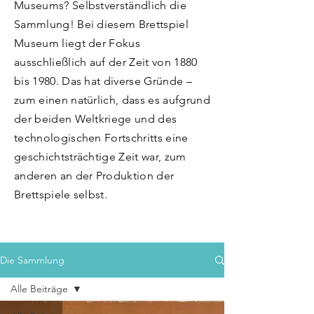
Museums? Selbstverständlich die
Sammlung! Bei diesem Brettspiel
Museum liegt der Fokus
ausschließlich auf der Zeit von 1880
bis 1980. Das hat diverse Gründe –
zum einen natürlich, dass es aufgrund
der beiden Weltkriege und des
technologischen Fortschritts eine
geschichtsträchtige Zeit war, zum
anderen an der Produktion der
Brettspiele selbst.
Die Sammlung
Alle Beiträge