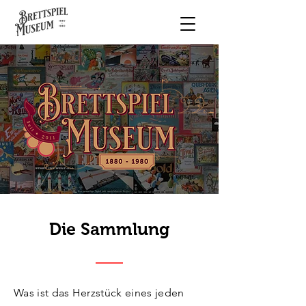
Die Sammlung
Was ist das Herzstück eines jeden