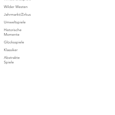
Wilder Westen
Jahrmarkt/Zirkus
Umweltspiele
Historische
Momente
Glücksspiele
Klassiker
Abstrakte
Spiele