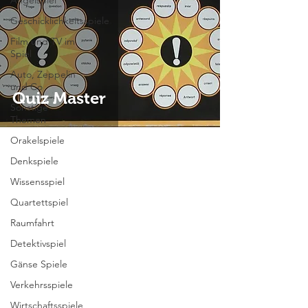
Angelspiel
Geschicklichkeitsspiele
Film und TV im
Spiel
Auto, Zeppelin
und Co
Quiz Master
Sonstige
Themen
Orakelspiele
Denkspiele
Wissensspiel
Quartettspiel
Raumfahrt
Detektivspiel
Gänse Spiele
Verkehrsspiele
Wirtschaftsspiele