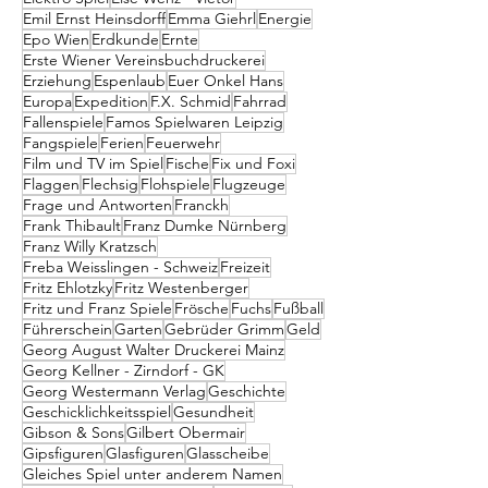
Emil Ernst Heinsdorff
Emma Giehrl
Energie
Epo Wien
Erdkunde
Ernte
Erste Wiener Vereinsbuchdruckerei
Erziehung
Espenlaub
Euer Onkel Hans
Europa
Expedition
F.X. Schmid
Fahrrad
Fallenspiele
Famos Spielwaren Leipzig
Fangspiele
Ferien
Feuerwehr
Film und TV im Spiel
Fische
Fix und Foxi
Flaggen
Flechsig
Flohspiele
Flugzeuge
Frage und Antworten
Franckh
Frank Thibault
Franz Dumke Nürnberg
Franz Willy Kratzsch
Freba Weisslingen - Schweiz
Freizeit
Fritz Ehlotzky
Fritz Westenberger
Fritz und Franz Spiele
Frösche
Fuchs
Fußball
Führerschein
Garten
Gebrüder Grimm
Geld
Georg August Walter Druckerei Mainz
Georg Kellner - Zirndorf - GK
Georg Westermann Verlag
Geschichte
Geschicklichkeitsspiel
Gesundheit
Gibson & Sons
Gilbert Obermair
Gipsfiguren
Glasfiguren
Glasscheibe
Gleiches Spiel unter anderem Namen