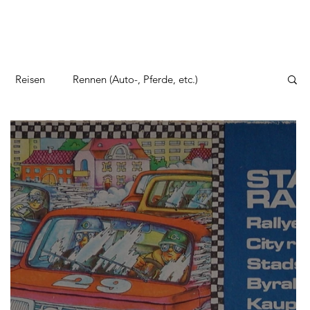
Reisen
Rennen (Auto-, Pferde, etc.)
to, Zeppelin und Co
Sonstige Themen
erkehrsspiele
Wirtschaftsspiele
Wilder Westen