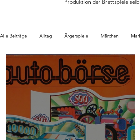
Produktion der Brettspiele selb
Alle Beiträge
Alltag
Ärgerspiele
Märchen
Mark
Schule & Erziehung
Sport
Wintersport
Angels
Orakelspiele
Denkspiele
Wissensspiel
Quartet
Jahrmarkt/Zirkus
Umweltspiele
Historische Momen