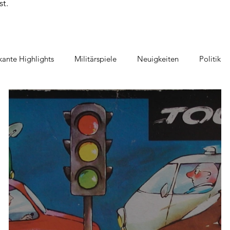
st.
ante Highlights
Militärspiele
Neuigkeiten
Politik
piel
Geschicklichkeitsspiele
Film und TV im Spiel
Au
tspiel
Raumfahrt
Detektivspiel
Gänse Spiele
V
te