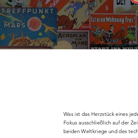
Was ist das Herzstück eines je
Fokus ausschließlich auf der Ze
beiden Weltkriege und des tech