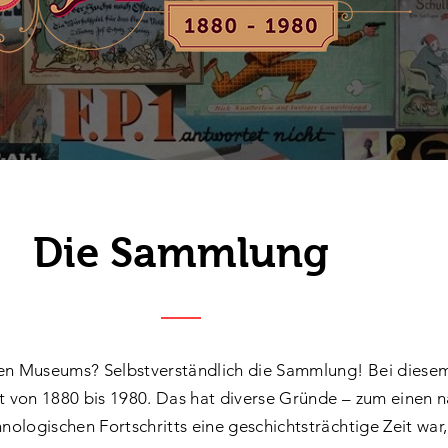
Die Sammlung
den Museums? Selbstverständlich die Sammlung! Bei diesem
it von 1880 bis 1980. Das hat diverse Gründe – zum einen n
nologischen Fortschritts eine geschichtsträchtige Zeit war