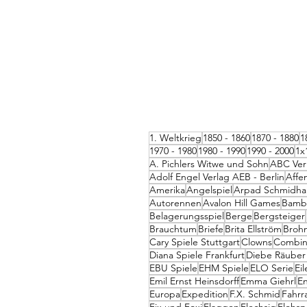
1. Weltkrieg
1850 - 1860
1870 - 1880
1
1970 - 1980
1980 - 1990
1990 - 2000
1x
A. Pichlers Witwe und Sohn
ABC Ver
Adolf Engel Verlag AEB - Berlin
Affe
Amerika
Angelspiel
Arpad Schmidh
Autorennen
Avalon Hill Games
Bambe
Belagerungsspiel
Berge
Bergsteiger
Brauchtum
Briefe
Brita Ellström
Broh
Cary Spiele Stuttgart
Clowns
Combin
Diana Spiele Frankfurt
Diebe Räuber
EBU Spiele
EHM Spiele
ELO Serie
Ei
Emil Ernst Heinsdorff
Emma Giehrl
En
Europa
Expedition
F.X. Schmid
Fahrr