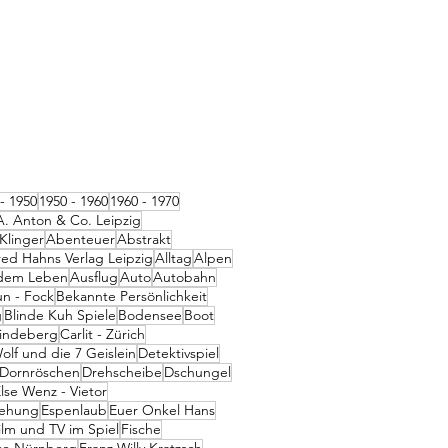
- 1950
1950 - 1960
1960 - 1970
A. Anton & Co. Leipzig
Klinger
Abenteuer
Abstrakt
red Hahns Verlag Leipzig
Alltag
Alpen
dem Leben
Ausflug
Auto
Autobahn
un - Fock
Bekannte Persönlichkeit
g
Blinde Kuh Spiele
Bodensee
Boot
Lindeberg
Carlit - Zürich
olf und die 7 Geislein
Detektivspiel
Dornröschen
Drehscheibe
Dschungel
lse Wenz - Vietor
iehung
Espenlaub
Euer Onkel Hans
ilm und TV im Spiel
Fische