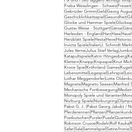
Fix und Foxi
Flaggen
Flechsig
Flohsp
Freba Weisslingen - Schweiz
Freizeit
Gebrüder Grimm
Geld
Georg August
Geschicklichkeitsspiel
Gesundheit
Gi
Glocke und Hammer Spiele
Glückssp
Gustav Weise - Stuttgart
Gänse
Gäns
Harlesden - England
Harz
Hase
Haush
Herzblatt Spiele
Hesta
Hexe
Histori
Invicta Spiele
Italien
J. Schmidt Mark
Jules Verne
Julius Stief Verlag
Jumbo 
Katapultspiele
Katrin Höngesberg
Ka
Klettern
Kneipp
Knipsspiel
Knut Mich
Krone Spiel
Kröhnland Games
Kugel
Lebensmittel
Legespiel
Lehrspiel
Leic
Lothar Meggendorfer
Lotte Oldenbu
Magnete
Magneto Seesen
Manfred 
Mechanische Fortbewegung
Medizi
Monopoly Spiele und Varianten
Mons
Nürburg Spiele
Nürburgring
Olympi
Pabst G. J. (Pabst Georg Jakob) / 
Pferderennen
Pflanzen
Pflanzenkund
Postkutschen
Purzler
Puzzle
Quartett
Robinson Crusoe
Rodeln
Rolf Kauka
R
Safari
Sala
Sammelspiel
Satire/Ironie
S