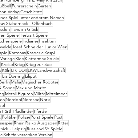
ke Nürnberg
Franz Willy Kratzsch
ußball
Führerschein
Garten
nn Verlag
Geschichte
ches Spiel unter anderem Namen
tav Stabernack - Offenbach
esden
Hans im Glück
en Spiele
Herbart Spiele
tchenspiele
Indianer
Insekten
swalde
Josef Schneider Junior Wien
spiel
Kartonax
Kasperle
Kaspi
 Vorlage
Klee
Klettermax Spiele
l
Kreisel
Krieg
Krieg zur See
o
Köln
LIK DDR
LKW
Landwirtschaft
n
Lia Doering
Liliput
erlin
Mafia
Magischer Roboter
& Söhne
Max und Moritz
ng
Metall Figuren
Militär
Mittelmeer
eon
Nordpol
Nordsee
Noris
bel
g Fürth
Pfadfinder
Pferde
k
Politiker
Polizei
Porst Spiele
Post
sespiel
Rhein
Risiko Ausgaben
Ritter
hick - Leipzig
Russland
SY Spiele
fe
Schiffe versenken Version