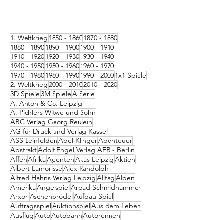
1. Weltkrieg
1850 - 1860
1870 - 1880
1880 - 1890
1890 - 1900
1900 - 1910
1910 - 1920
1920 - 1930
1930 - 1940
1940 - 1950
1950 - 1960
1960 - 1970
1970 - 1980
1980 - 1990
1990 - 2000
1x1 Spiele
2. Weltkrieg
2000 - 2010
2010 - 2020
3D Spiele
3M Spiele
A Serie
A. Anton & Co. Leipzig
A. Pichlers Witwe und Sohn
ABC Verlag Georg Reulein
AG für Druck und Verlag Kassel
ASS Leinfelden
Abel Klinger
Abenteuer
Abstrakt
Adolf Engel Verlag AEB - Berlin
Affen
Afrika
Agenten
Akas Leipzig
Aktien
Albert Lamorisse
Alex Randolph
Alfred Hahns Verlag Leipzig
Alltag
Alpen
Amerika
Angelspiel
Arpad Schmidhammer
Arxon
Aschenbrödel
Aufbau Spiel
Auftragsspiel
Auktionspiel
Aus dem Leben
Ausflug
Auto
Autobahn
Autorennen