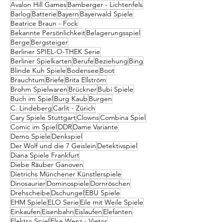
Avalon Hill Games
Bamberger - Lichtenfels
Barlog
Batterie
Bayern
Bayerwald Spiele
Beatrice Braun - Fock
Bekannte Persönlichkeit
Belagerungsspiel
Berge
Bergsteiger
Berliner SPIEL-O-THEK Serie
Berliner Spielkarten
Berufe
Beziehung
Bing
Blinde Kuh Spiele
Bodensee
Boot
Brauchtum
Briefe
Brita Ellström
Brohm Spielwaren
Brückner
Bubi Spiele
Buch im Spiel
Burg Kaub
Burgen
C. Lindeberg
Carlit - Zürich
Cary Spiele Stuttgart
Clowns
Combina Spiel
Comic im Spiel
DDR
Dame Variante
Demo Spiele
Denkspiel
Der Wolf und die 7 Geislein
Detektivspiel
Diana Spiele Frankfurt
Diebe Räuber Ganoven
Dietrichs Münchener Künstlerspiele
Dinosaurier
Dominospiele
Dornröschen
Drehscheibe
Dschungel
EBU Spiele
EHM Spiele
ELO Serie
Eile mit Weile Spiele
Einkaufen
Eisenbahn
Eislaufen
Elefanten
Elektro Spiel
Else Wenz - Vietor