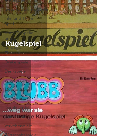
Angelspiel
Geschicklichkeitsspiele
Film und TV im
Spiel
Auto, Zeppelin
und Co
Kugelspiel
Sonstige
Themen
Orakelspiele
Denkspiele
Wissensspiel
Quartettspiel
Raumfahrt
Detektivspiel
Gänse Spiele
Verkehrsspiele
Wirtschaftsspiele