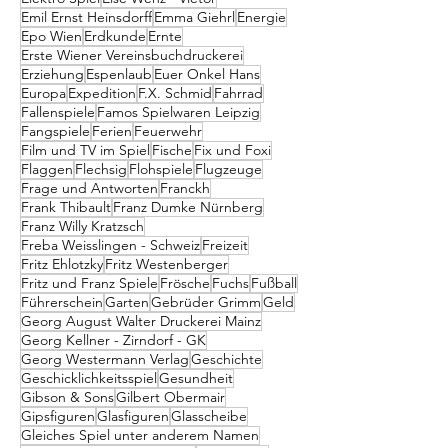
Emil Ernst Heinsdorff
Emma Giehrl
Energie
Epo Wien
Erdkunde
Ernte
Erste Wiener Vereinsbuchdruckerei
Erziehung
Espenlaub
Euer Onkel Hans
Europa
Expedition
F.X. Schmid
Fahrrad
Fallenspiele
Famos Spielwaren Leipzig
Fangspiele
Ferien
Feuerwehr
Film und TV im Spiel
Fische
Fix und Foxi
Flaggen
Flechsig
Flohspiele
Flugzeuge
Frage und Antworten
Franckh
Frank Thibault
Franz Dumke Nürnberg
Franz Willy Kratzsch
Freba Weisslingen - Schweiz
Freizeit
Fritz Ehlotzky
Fritz Westenberger
Fritz und Franz Spiele
Frösche
Fuchs
Fußball
Führerschein
Garten
Gebrüder Grimm
Geld
Georg August Walter Druckerei Mainz
Georg Kellner - Zirndorf - GK
Georg Westermann Verlag
Geschichte
Geschicklichkeitsspiel
Gesundheit
Gibson & Sons
Gilbert Obermair
Gipsfiguren
Glasfiguren
Glasscheibe
Gleiches Spiel unter anderem Namen