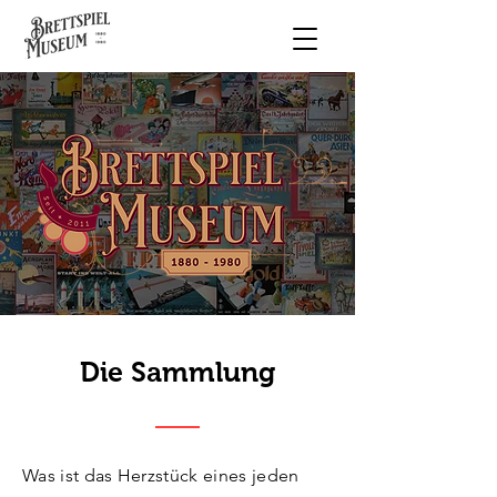
Die Sammlung
Was ist das Herzstück eines jeden