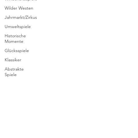
Wilder Westen
Jahrmarkt/Zirkus
Umweltspiele
Historische
Momente
Glücksspiele
Klassiker
Abstrakte
Spiele