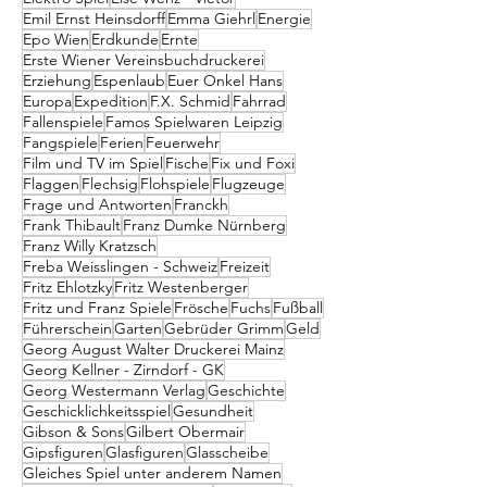
Emil Ernst Heinsdorff
Emma Giehrl
Energie
Epo Wien
Erdkunde
Ernte
Erste Wiener Vereinsbuchdruckerei
Erziehung
Espenlaub
Euer Onkel Hans
Europa
Expedition
F.X. Schmid
Fahrrad
Fallenspiele
Famos Spielwaren Leipzig
Fangspiele
Ferien
Feuerwehr
Film und TV im Spiel
Fische
Fix und Foxi
Flaggen
Flechsig
Flohspiele
Flugzeuge
Frage und Antworten
Franckh
Frank Thibault
Franz Dumke Nürnberg
Franz Willy Kratzsch
Freba Weisslingen - Schweiz
Freizeit
Fritz Ehlotzky
Fritz Westenberger
Fritz und Franz Spiele
Frösche
Fuchs
Fußball
Führerschein
Garten
Gebrüder Grimm
Geld
Georg August Walter Druckerei Mainz
Georg Kellner - Zirndorf - GK
Georg Westermann Verlag
Geschichte
Geschicklichkeitsspiel
Gesundheit
Gibson & Sons
Gilbert Obermair
Gipsfiguren
Glasfiguren
Glasscheibe
Gleiches Spiel unter anderem Namen