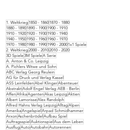
1. Weltkrieg
1850 - 1860
1870 - 1880
1880 - 1890
1890 - 1900
1900 - 1910
1910 - 1920
1920 - 1930
1930 - 1940
1940 - 1950
1950 - 1960
1960 - 1970
1970 - 1980
1980 - 1990
1990 - 2000
1x1 Spiele
2. Weltkrieg
2000 - 2010
2010 - 2020
3D Spiele
3M Spiele
A Serie
A. Anton & Co. Leipzig
A. Pichlers Witwe und Sohn
ABC Verlag Georg Reulein
AG für Druck und Verlag Kassel
ASS Leinfelden
Abel Klinger
Abenteuer
Abstrakt
Adolf Engel Verlag AEB - Berlin
Affen
Afrika
Agenten
Akas Leipzig
Aktien
Albert Lamorisse
Alex Randolph
Alfred Hahns Verlag Leipzig
Alltag
Alpen
Amerika
Angelspiel
Arpad Schmidhammer
Arxon
Aschenbrödel
Aufbau Spiel
Auftragsspiel
Auktionspiel
Aus dem Leben
Ausflug
Auto
Autobahn
Autorennen