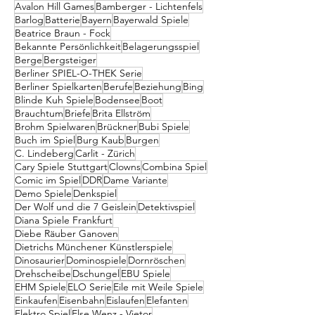
Avalon Hill Games
Bamberger - Lichtenfels
Barlog
Batterie
Bayern
Bayerwald Spiele
Beatrice Braun - Fock
Bekannte Persönlichkeit
Belagerungsspiel
Berge
Bergsteiger
Berliner SPIEL-O-THEK Serie
Berliner Spielkarten
Berufe
Beziehung
Bing
Blinde Kuh Spiele
Bodensee
Boot
Brauchtum
Briefe
Brita Ellström
Brohm Spielwaren
Brückner
Bubi Spiele
Buch im Spiel
Burg Kaub
Burgen
C. Lindeberg
Carlit - Zürich
Cary Spiele Stuttgart
Clowns
Combina Spiel
Comic im Spiel
DDR
Dame Variante
Demo Spiele
Denkspiel
Der Wolf und die 7 Geislein
Detektivspiel
Diana Spiele Frankfurt
Diebe Räuber Ganoven
Dietrichs Münchener Künstlerspiele
Dinosaurier
Dominospiele
Dornröschen
Drehscheibe
Dschungel
EBU Spiele
EHM Spiele
ELO Serie
Eile mit Weile Spiele
Einkaufen
Eisenbahn
Eislaufen
Elefanten
Elektro Spiel
Else Wenz - Vietor