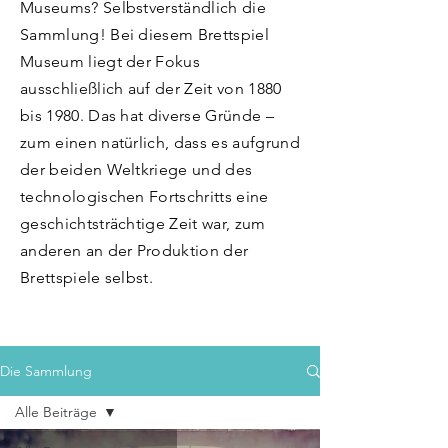
Museums? Selbstverständlich die
Sammlung! Bei diesem Brettspiel
Museum liegt der Fokus
ausschließlich auf der Zeit von 1880
bis 1980. Das hat diverse Gründe –
zum einen natürlich, dass es aufgrund
der beiden Weltkriege und des
technologischen Fortschritts eine
geschichtsträchtige Zeit war, zum
anderen an der Produktion der
Brettspiele selbst.
Die Sammlung
Alle Beiträge