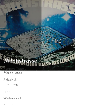
Alle Beiträge
Alltag
Ärgerspiele
Märchen
Markante
Highlights
Militärspiele
Neuigkeiten
Politik
Milchstrasse
Reisen
Rennen (Auto-,
Pferde, etc.)
Schule &
Erziehung
Sport
Wintersport