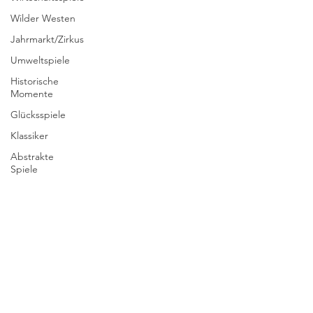
Wilder Westen
Jahrmarkt/Zirkus
Umweltspiele
Historische
Momente
Glücksspiele
Klassiker
Abstrakte
Spiele