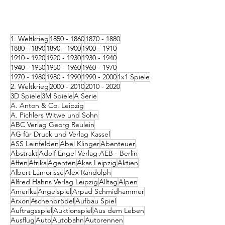
1. Weltkrieg
1850 - 1860
1870 - 1880
1880 - 1890
1890 - 1900
1900 - 1910
1910 - 1920
1920 - 1930
1930 - 1940
1940 - 1950
1950 - 1960
1960 - 1970
1970 - 1980
1980 - 1990
1990 - 2000
1x1 Spiele
2. Weltkrieg
2000 - 2010
2010 - 2020
3D Spiele
3M Spiele
A Serie
A. Anton & Co. Leipzig
A. Pichlers Witwe und Sohn
ABC Verlag Georg Reulein
AG für Druck und Verlag Kassel
ASS Leinfelden
Abel Klinger
Abenteuer
Abstrakt
Adolf Engel Verlag AEB - Berlin
Affen
Afrika
Agenten
Akas Leipzig
Aktien
Albert Lamorisse
Alex Randolph
Alfred Hahns Verlag Leipzig
Alltag
Alpen
Amerika
Angelspiel
Arpad Schmidhammer
Arxon
Aschenbrödel
Aufbau Spiel
Auftragsspiel
Auktionspiel
Aus dem Leben
Ausflug
Auto
Autobahn
Autorennen