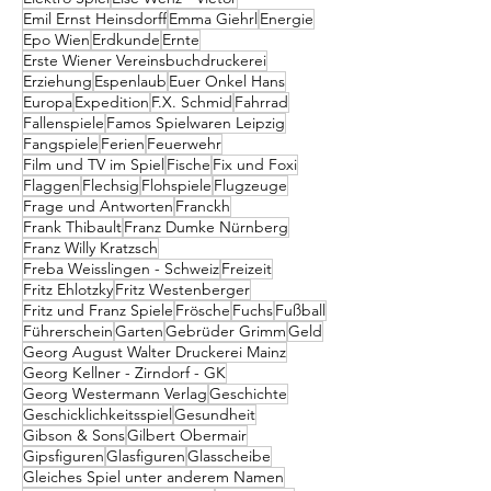
Emil Ernst Heinsdorff
Emma Giehrl
Energie
Epo Wien
Erdkunde
Ernte
Erste Wiener Vereinsbuchdruckerei
Erziehung
Espenlaub
Euer Onkel Hans
Europa
Expedition
F.X. Schmid
Fahrrad
Fallenspiele
Famos Spielwaren Leipzig
Fangspiele
Ferien
Feuerwehr
Film und TV im Spiel
Fische
Fix und Foxi
Flaggen
Flechsig
Flohspiele
Flugzeuge
Frage und Antworten
Franckh
Frank Thibault
Franz Dumke Nürnberg
Franz Willy Kratzsch
Freba Weisslingen - Schweiz
Freizeit
Fritz Ehlotzky
Fritz Westenberger
Fritz und Franz Spiele
Frösche
Fuchs
Fußball
Führerschein
Garten
Gebrüder Grimm
Geld
Georg August Walter Druckerei Mainz
Georg Kellner - Zirndorf - GK
Georg Westermann Verlag
Geschichte
Geschicklichkeitsspiel
Gesundheit
Gibson & Sons
Gilbert Obermair
Gipsfiguren
Glasfiguren
Glasscheibe
Gleiches Spiel unter anderem Namen