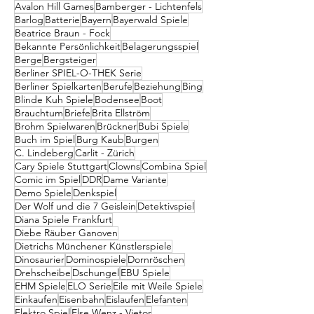
Avalon Hill Games
Bamberger - Lichtenfels
Barlog
Batterie
Bayern
Bayerwald Spiele
Beatrice Braun - Fock
Bekannte Persönlichkeit
Belagerungsspiel
Berge
Bergsteiger
Berliner SPIEL-O-THEK Serie
Berliner Spielkarten
Berufe
Beziehung
Bing
Blinde Kuh Spiele
Bodensee
Boot
Brauchtum
Briefe
Brita Ellström
Brohm Spielwaren
Brückner
Bubi Spiele
Buch im Spiel
Burg Kaub
Burgen
C. Lindeberg
Carlit - Zürich
Cary Spiele Stuttgart
Clowns
Combina Spiel
Comic im Spiel
DDR
Dame Variante
Demo Spiele
Denkspiel
Der Wolf und die 7 Geislein
Detektivspiel
Diana Spiele Frankfurt
Diebe Räuber Ganoven
Dietrichs Münchener Künstlerspiele
Dinosaurier
Dominospiele
Dornröschen
Drehscheibe
Dschungel
EBU Spiele
EHM Spiele
ELO Serie
Eile mit Weile Spiele
Einkaufen
Eisenbahn
Eislaufen
Elefanten
Elektro Spiel
Else Wenz - Vietor