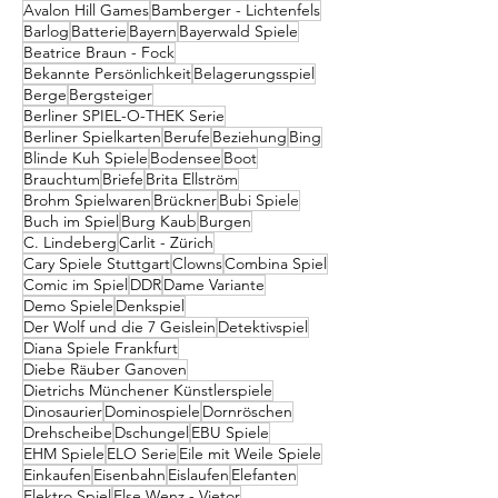
Avalon Hill Games
Bamberger - Lichtenfels
Barlog
Batterie
Bayern
Bayerwald Spiele
Beatrice Braun - Fock
Bekannte Persönlichkeit
Belagerungsspiel
Berge
Bergsteiger
Berliner SPIEL-O-THEK Serie
Berliner Spielkarten
Berufe
Beziehung
Bing
Blinde Kuh Spiele
Bodensee
Boot
Brauchtum
Briefe
Brita Ellström
Brohm Spielwaren
Brückner
Bubi Spiele
Buch im Spiel
Burg Kaub
Burgen
C. Lindeberg
Carlit - Zürich
Cary Spiele Stuttgart
Clowns
Combina Spiel
Comic im Spiel
DDR
Dame Variante
Demo Spiele
Denkspiel
Der Wolf und die 7 Geislein
Detektivspiel
Diana Spiele Frankfurt
Diebe Räuber Ganoven
Dietrichs Münchener Künstlerspiele
Dinosaurier
Dominospiele
Dornröschen
Drehscheibe
Dschungel
EBU Spiele
EHM Spiele
ELO Serie
Eile mit Weile Spiele
Einkaufen
Eisenbahn
Eislaufen
Elefanten
Elektro Spiel
Else Wenz - Vietor