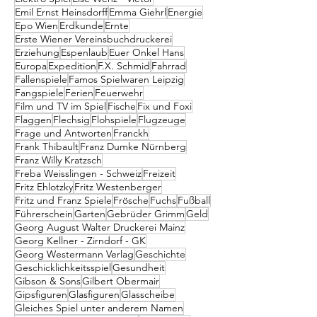
Emil Ernst Heinsdorff
Emma Giehrl
Energie
Epo Wien
Erdkunde
Ernte
Erste Wiener Vereinsbuchdruckerei
Erziehung
Espenlaub
Euer Onkel Hans
Europa
Expedition
F.X. Schmid
Fahrrad
Fallenspiele
Famos Spielwaren Leipzig
Fangspiele
Ferien
Feuerwehr
Film und TV im Spiel
Fische
Fix und Foxi
Flaggen
Flechsig
Flohspiele
Flugzeuge
Frage und Antworten
Franckh
Frank Thibault
Franz Dumke Nürnberg
Franz Willy Kratzsch
Freba Weisslingen - Schweiz
Freizeit
Fritz Ehlotzky
Fritz Westenberger
Fritz und Franz Spiele
Frösche
Fuchs
Fußball
Führerschein
Garten
Gebrüder Grimm
Geld
Georg August Walter Druckerei Mainz
Georg Kellner - Zirndorf - GK
Georg Westermann Verlag
Geschichte
Geschicklichkeitsspiel
Gesundheit
Gibson & Sons
Gilbert Obermair
Gipsfiguren
Glasfiguren
Glasscheibe
Gleiches Spiel unter anderem Namen