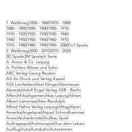
1. Weltkrieg
1850 - 1860
1870 - 1880
1880 - 1890
1890 - 1900
1900 - 1910
1910 - 1920
1920 - 1930
1930 - 1940
1940 - 1950
1950 - 1960
1960 - 1970
1970 - 1980
1980 - 1990
1990 - 2000
1x1 Spiele
2. Weltkrieg
2000 - 2010
2010 - 2020
3D Spiele
3M Spiele
A Serie
A. Anton & Co. Leipzig
A. Pichlers Witwe und Sohn
ABC Verlag Georg Reulein
AG für Druck und Verlag Kassel
ASS Leinfelden
Abel Klinger
Abenteuer
Abstrakt
Adolf Engel Verlag AEB - Berlin
Affen
Afrika
Agenten
Akas Leipzig
Aktien
Albert Lamorisse
Alex Randolph
Alfred Hahns Verlag Leipzig
Alltag
Alpen
Amerika
Angelspiel
Arpad Schmidhammer
Arxon
Aschenbrödel
Aufbau Spiel
Auftragsspiel
Auktionspiel
Aus dem Leben
Ausflug
Auto
Autobahn
Autorennen