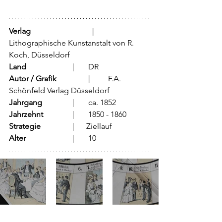
Verlag
			  |	
Lithographische Kunstanstalt von R. 
Koch, Düsseldorf
Land
			  |	DR
Autor / Grafik
	          |	F.A. 
Schönfeld Verlag Düsseldorf
Jahrgang
		  |	ca. 1852
Jahrzehnt
		  |	1850 - 1860
Strategie
		  |      Ziellauf
Alter
			  |	10