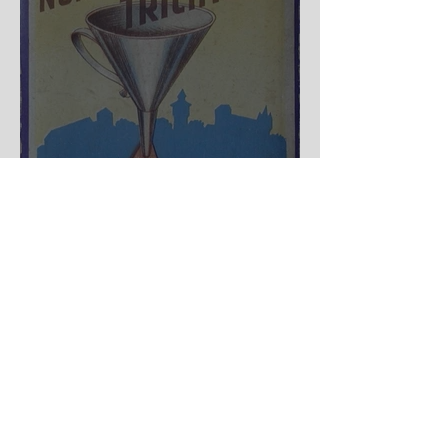
Nürnberger Trichter - HA
DE Spiele