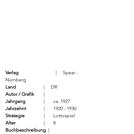
Verlag
			  |     Spear - 
Nürnberg
Land
			  |     DR
Autor / Grafik
	  |	
Jahrgang
		  |	ca. 1927
Jahrzehnt
		  |	1920 - 1930
Strategie
		  |	Lottospiel
Alter
			  |	8
Buchbeschreibung  
|	