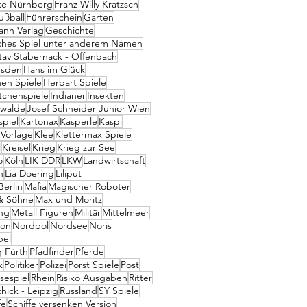
ke Nürnberg
Franz Willy Kratzsch
ußball
Führerschein
Garten
nn Verlag
Geschichte
ches Spiel unter anderem Namen
tav Stabernack - Offenbach
esden
Hans im Glück
en Spiele
Herbart Spiele
tchenspiele
Indianer
Insekten
swalde
Josef Schneider Junior Wien
spiel
Kartonax
Kasperle
Kaspi
 Vorlage
Klee
Klettermax Spiele
l
Kreisel
Krieg
Krieg zur See
o
Köln
LIK DDR
LKW
Landwirtschaft
n
Lia Doering
Liliput
erlin
Mafia
Magischer Roboter
& Söhne
Max und Moritz
ng
Metall Figuren
Militär
Mittelmeer
eon
Nordpol
Nordsee
Noris
bel
g Fürth
Pfadfinder
Pferde
k
Politiker
Polizei
Porst Spiele
Post
sespiel
Rhein
Risiko Ausgaben
Ritter
hick - Leipzig
Russland
SY Spiele
fe
Schiffe versenken Version