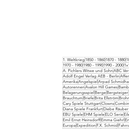
1. Weltkrieg
1850 - 1860
1870 - 1880
1
1970 - 1980
1980 - 1990
1990 - 2000
1x
A. Pichlers Witwe und Sohn
ABC Ver
Adolf Engel Verlag AEB - Berlin
Affe
Amerika
Angelspiel
Arpad Schmidh
Autorennen
Avalon Hill Games
Bambe
Belagerungsspiel
Berge
Bergsteiger
Brauchtum
Briefe
Brita Ellström
Broh
Cary Spiele Stuttgart
Clowns
Combin
Diana Spiele Frankfurt
Diebe Räuber
EBU Spiele
EHM Spiele
ELO Serie
Ei
Emil Ernst Heinsdorff
Emma Giehrl
En
Europa
Expedition
F.X. Schmid
Fahrr