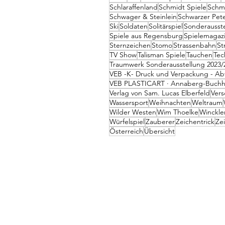
Schlaraffenland
Schmidt Spiele
Schm
Schwager & Steinlein
Schwarzer Pete
Ski
Soldaten
Solitärspiel
Sonderausst
Spiele aus Regensburg
Spielemagaz
Sternzeichen
Stomo
Strassenbahn
St
TV Show
Talisman Spiele
Tauchen
Tec
Traumwerk Sonderausstellung 2023/
VEB -K- Druck und Verpackung - Ab
VEB PLASTICART · Annaberg-Buchh
Verlag von Sam. Lucas Elberfeld
Vers
Wassersport
Weihnachten
Weltraum
Wilder Westen
Wim Thoelke
Winckler
Würfelspiel
Zauberer
Zeichentrick
Ze
Österreich
Übersicht