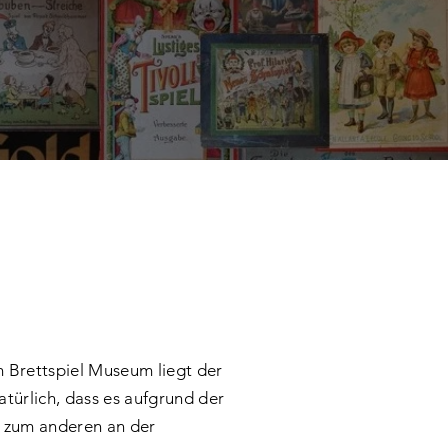
 Brettspiel Museum liegt der
atürlich, dass es aufgrund der
, zum anderen an der