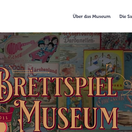
Über das Museum
Die 