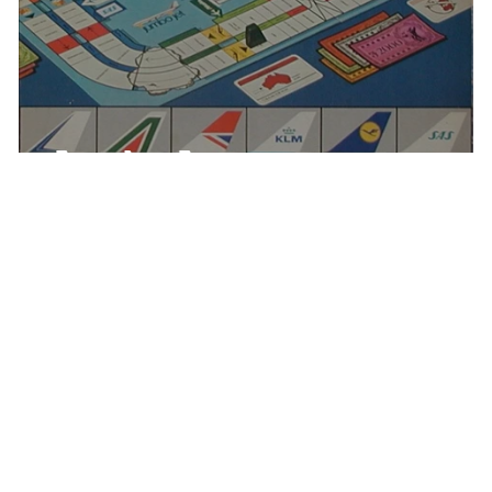
Jumbo Jet