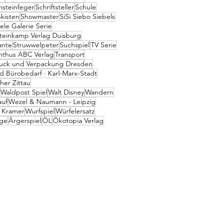
nsteinfeger
Schriftsteller
Schule
nkisten
Showmaster
SiSi Siebo Siebels
ele Galerie Serie
teinkamp Verlag Duisburg
ante
Struwwelpeter
Suchspiel
TV Serie
inthus ABC Verlag
Transport
ruck und Verpackung Dresden
 Bürobedarf · Karl-Marx-Stadt
her Zittau
Waldpost Spiel
Walt Disney
Wandern
auf
Wezel & Naumann - Leipzig
 Kramer
Wurfspiel
Würfelersatz
ge
Ärgerspiel
ÖL
Ökotopia Verlag