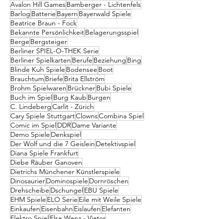
Avalon Hill Games
Bamberger - Lichtenfels
Barlog
Batterie
Bayern
Bayerwald Spiele
Beatrice Braun - Fock
Bekannte Persönlichkeit
Belagerungsspiel
Berge
Bergsteiger
Berliner SPIEL-O-THEK Serie
Berliner Spielkarten
Berufe
Beziehung
Bing
Blinde Kuh Spiele
Bodensee
Boot
Brauchtum
Briefe
Brita Ellström
Brohm Spielwaren
Brückner
Bubi Spiele
Buch im Spiel
Burg Kaub
Burgen
C. Lindeberg
Carlit - Zürich
Cary Spiele Stuttgart
Clowns
Combina Spiel
Comic im Spiel
DDR
Dame Variante
Demo Spiele
Denkspiel
Der Wolf und die 7 Geislein
Detektivspiel
Diana Spiele Frankfurt
Diebe Räuber Ganoven
Dietrichs Münchener Künstlerspiele
Dinosaurier
Dominospiele
Dornröschen
Drehscheibe
Dschungel
EBU Spiele
EHM Spiele
ELO Serie
Eile mit Weile Spiele
Einkaufen
Eisenbahn
Eislaufen
Elefanten
Elektro Spiel
Else Wenz - Vietor