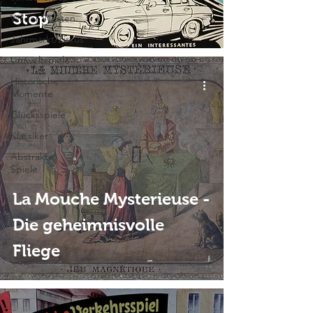
Stop
Wilder Westen
Jahrmarkt/Zirkus
Umweltspiele
Historische
Momente
Glücksspiele
Klassiker
Abstrakte
Spiele
La Mouche Mysterieuse -
Die geheimnisvolle
Fliege