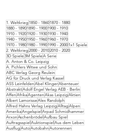
1. Weltkrieg
1850 - 1860
1870 - 1880
1880 - 1890
1890 - 1900
1900 - 1910
1910 - 1920
1920 - 1930
1930 - 1940
1940 - 1950
1950 - 1960
1960 - 1970
1970 - 1980
1980 - 1990
1990 - 2000
1x1 Spiele
2. Weltkrieg
2000 - 2010
2010 - 2020
3D Spiele
3M Spiele
A Serie
A. Anton & Co. Leipzig
A. Pichlers Witwe und Sohn
ABC Verlag Georg Reulein
AG für Druck und Verlag Kassel
ASS Leinfelden
Abel Klinger
Abenteuer
Abstrakt
Adolf Engel Verlag AEB - Berlin
Affen
Afrika
Agenten
Akas Leipzig
Aktien
Albert Lamorisse
Alex Randolph
Alfred Hahns Verlag Leipzig
Alltag
Alpen
Amerika
Angelspiel
Arpad Schmidhammer
Arxon
Aschenbrödel
Aufbau Spiel
Auftragsspiel
Auktionspiel
Aus dem Leben
Ausflug
Auto
Autobahn
Autorennen