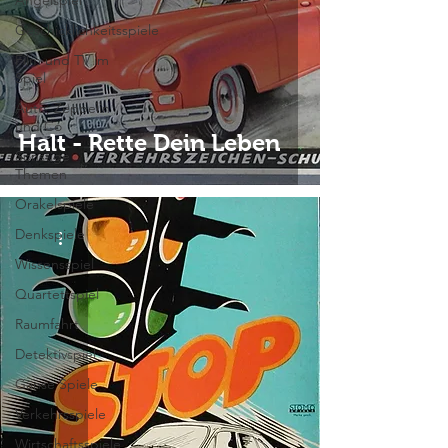
Angelspiel
Geschicklichkeitsspiele
Film und TV im
Spiel
Auto, Zeppelin
und Co
Halt - Rette Dein Leben
Sonstige
Themen
Orakelspiele
Denkspiele
Wissensspiel
Quartettspiel
Raumfahrt
Detektivspiel
Gänse Spiele
Verkehrsspiele
Wirtschaftsspiele