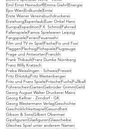
Emil Ernst Heinsdorff
Emma Giehrl
Energie
Epo Wien
Erdkunde
Ernte
Erste Wiener Vereinsbuchdruckerei
Erziehung
Espenlaub
Euer Onkel Hans
Europa
Expedition
F.X. Schmid
Fahrrad
Fallenspiele
Famos Spielwaren Leipzig
Fangspiele
Ferien
Feuerwehr
Film und TV im Spiel
Fische
Fix und Foxi
Flaggen
Flechsig
Flohspiele
Flugzeuge
Frage und Antworten
Franckh
Frank Thibault
Franz Dumke Nürnberg
Franz Willy Kratzsch
Freba Weisslingen - Schweiz
Freizeit
Fritz Ehlotzky
Fritz Westenberger
Fritz und Franz Spiele
Frösche
Fuchs
Fußball
Führerschein
Garten
Gebrüder Grimm
Geld
Georg August Walter Druckerei Mainz
Georg Kellner - Zirndorf - GK
Georg Westermann Verlag
Geschichte
Geschicklichkeitsspiel
Gesundheit
Gibson & Sons
Gilbert Obermair
Gipsfiguren
Glasfiguren
Glasscheibe
Gleiches Spiel unter anderem Namen