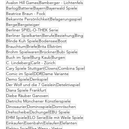
Avalon Hill Games
Bamberger - Lichtenfels
Barlog
Batterie
Bayern
Bayerwald Spiele
Beatrice Braun - Fock
Bekannte Persönlichkeit
Belagerungsspiel
Berge
Bergsteiger
Berliner SPIEL-O-THEK Serie
Berliner Spielkarten
Berufe
Beziehung
Bing
Blinde Kuh Spiele
Bodensee
Boot
Brauchtum
Briefe
Brita Ellström
Brohm Spielwaren
Brückner
Bubi Spiele
Buch im Spiel
Burg Kaub
Burgen
C. Lindeberg
Carlit - Zürich
Cary Spiele Stuttgart
Clowns
Combina Spiel
Comic im Spiel
DDR
Dame Variante
Demo Spiele
Denkspiel
Der Wolf und die 7 Geislein
Detektivspiel
Diana Spiele Frankfurt
Diebe Räuber Ganoven
Dietrichs Münchener Künstlerspiele
Dinosaurier
Dominospiele
Dornröschen
Drehscheibe
Dschungel
EBU Spiele
EHM Spiele
ELO Serie
Eile mit Weile Spiele
Einkaufen
Eisenbahn
Eislaufen
Elefanten
Elektro Spiel
Else Wenz - Vietor