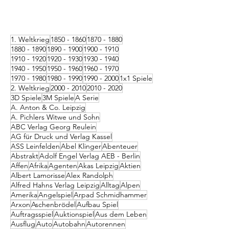
1. Weltkrieg
1850 - 1860
1870 - 1880
1880 - 1890
1890 - 1900
1900 - 1910
1910 - 1920
1920 - 1930
1930 - 1940
1940 - 1950
1950 - 1960
1960 - 1970
1970 - 1980
1980 - 1990
1990 - 2000
1x1 Spiele
2. Weltkrieg
2000 - 2010
2010 - 2020
3D Spiele
3M Spiele
A Serie
A. Anton & Co. Leipzig
A. Pichlers Witwe und Sohn
ABC Verlag Georg Reulein
AG für Druck und Verlag Kassel
ASS Leinfelden
Abel Klinger
Abenteuer
Abstrakt
Adolf Engel Verlag AEB - Berlin
Affen
Afrika
Agenten
Akas Leipzig
Aktien
Albert Lamorisse
Alex Randolph
Alfred Hahns Verlag Leipzig
Alltag
Alpen
Amerika
Angelspiel
Arpad Schmidhammer
Arxon
Aschenbrödel
Aufbau Spiel
Auftragsspiel
Auktionspiel
Aus dem Leben
Ausflug
Auto
Autobahn
Autorennen