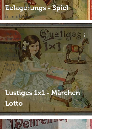
Belagerungs - Spiel
Wilder Westen
Jahrmarkt/Zirkus
Umweltspiele
Historische
Momente
Glücksspiele
Klassiker
Abstrakte
Spiele
Lustiges 1x1 - Märchen
Lotto