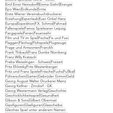
Emil Ernst Heinsdorff
Emma Giehrl
Energie
Epo Wien
Erdkunde
Ernte
Erste Wiener Vereinsbuchdruckerei
Erziehung
Espenlaub
Euer Onkel Hans
Europa
Expedition
F.X. Schmid
Fahrrad
Fallenspiele
Famos Spielwaren Leipzig
Fangspiele
Ferien
Feuerwehr
Film und TV im Spiel
Fische
Fix und Foxi
Flaggen
Flechsig
Flohspiele
Flugzeuge
Frage und Antworten
Franckh
Frank Thibault
Franz Dumke Nürnberg
Franz Willy Kratzsch
Freba Weisslingen - Schweiz
Freizeit
Fritz Ehlotzky
Fritz Westenberger
Fritz und Franz Spiele
Frösche
Fuchs
Fußball
Führerschein
Garten
Gebrüder Grimm
Geld
Georg August Walter Druckerei Mainz
Georg Kellner - Zirndorf - GK
Georg Westermann Verlag
Geschichte
Geschicklichkeitsspiel
Gesundheit
Gibson & Sons
Gilbert Obermair
Gipsfiguren
Glasfiguren
Glasscheibe
Gleiches Spiel unter anderem Namen