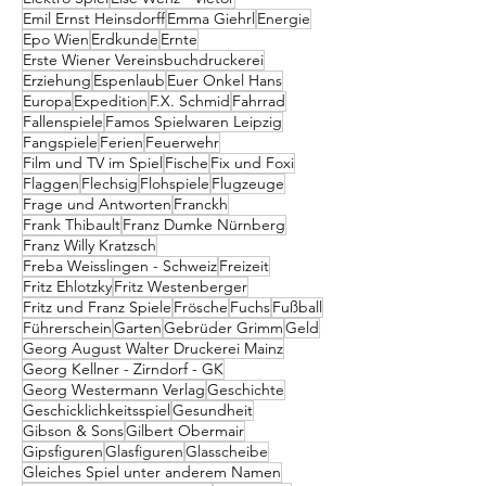
Emil Ernst Heinsdorff
Emma Giehrl
Energie
Epo Wien
Erdkunde
Ernte
Erste Wiener Vereinsbuchdruckerei
Erziehung
Espenlaub
Euer Onkel Hans
Europa
Expedition
F.X. Schmid
Fahrrad
Fallenspiele
Famos Spielwaren Leipzig
Fangspiele
Ferien
Feuerwehr
Film und TV im Spiel
Fische
Fix und Foxi
Flaggen
Flechsig
Flohspiele
Flugzeuge
Frage und Antworten
Franckh
Frank Thibault
Franz Dumke Nürnberg
Franz Willy Kratzsch
Freba Weisslingen - Schweiz
Freizeit
Fritz Ehlotzky
Fritz Westenberger
Fritz und Franz Spiele
Frösche
Fuchs
Fußball
Führerschein
Garten
Gebrüder Grimm
Geld
Georg August Walter Druckerei Mainz
Georg Kellner - Zirndorf - GK
Georg Westermann Verlag
Geschichte
Geschicklichkeitsspiel
Gesundheit
Gibson & Sons
Gilbert Obermair
Gipsfiguren
Glasfiguren
Glasscheibe
Gleiches Spiel unter anderem Namen