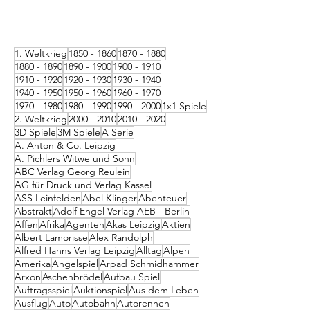
1. Weltkrieg
1850 - 1860
1870 - 1880
1880 - 1890
1890 - 1900
1900 - 1910
1910 - 1920
1920 - 1930
1930 - 1940
1940 - 1950
1950 - 1960
1960 - 1970
1970 - 1980
1980 - 1990
1990 - 2000
1x1 Spiele
2. Weltkrieg
2000 - 2010
2010 - 2020
3D Spiele
3M Spiele
A Serie
A. Anton & Co. Leipzig
A. Pichlers Witwe und Sohn
ABC Verlag Georg Reulein
AG für Druck und Verlag Kassel
ASS Leinfelden
Abel Klinger
Abenteuer
Abstrakt
Adolf Engel Verlag AEB - Berlin
Affen
Afrika
Agenten
Akas Leipzig
Aktien
Albert Lamorisse
Alex Randolph
Alfred Hahns Verlag Leipzig
Alltag
Alpen
Amerika
Angelspiel
Arpad Schmidhammer
Arxon
Aschenbrödel
Aufbau Spiel
Auftragsspiel
Auktionspiel
Aus dem Leben
Ausflug
Auto
Autobahn
Autorennen