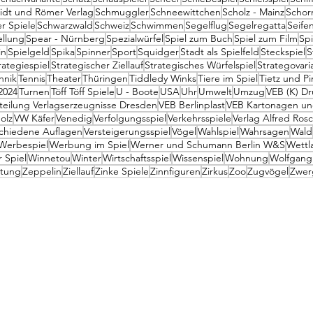
idt und Römer Verlag
Schmuggler
Schneewittchen
Scholz - Mainz
Schor
r Spiele
Schwarzwald
Schweiz
Schwimmen
Segelflug
Segelregatta
Seife
ellung
Spear - Nürnberg
Spezialwürfel
Spiel zum Buch
Spiel zum Film
Spi
in
Spielgeld
Spika
Spinner
Sport
Squidger
Stadt als Spielfeld
Steckspiel
S
rategiespiel
Strategischer Ziellauf
Strategisches Würfelspiel
Strategovari
hnik
Tennis
Theater
Thüringen
Tiddledy Winks
Tiere im Spiel
Tietz und P
2024
Turnen
Töff Töff Spiele
U - Boote
USA
Uhr
Umwelt
Umzug
VEB (K) D
teilung Verlagserzeugnisse Dresden
VEB Berlinplast
VEB Kartonagen und
olz
VW Käfer
Venedig
Verfolgungsspiel
Verkehrsspiele
Verlag Alfred Rosc
chiedene Auflagen
Versteigerungsspiel
Vögel
Wahlspiel
Wahrsagen
Wald
Werbespiel
Werbung im Spiel
Werner und Schumann Berlin W&S
Wettl
 Spiel
Winnetou
Winter
Wirtschaftsspiel
Wissenspiel
Wohnung
Wolfgang
itung
Zeppelin
Ziellauf
Zinke Spiele
Zinnfiguren
Zirkus
Zoo
Zugvögel
Zwer