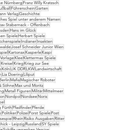
ke Nürnberg
Franz Willy Kratzsch
ußball
Führerschein
Garten
nn Verlag
Geschichte
ches Spiel unter anderem Namen
tav Stabernack - Offenbach
esden
Hans im Glück
en Spiele
Herbart Spiele
tchenspiele
Indianer
Insekten
swalde
Josef Schneider Junior Wien
spiel
Kartonax
Kasperle
Kaspi
 Vorlage
Klee
Klettermax Spiele
l
Kreisel
Krieg
Krieg zur See
o
Köln
LIK DDR
LKW
Landwirtschaft
n
Lia Doering
Liliput
erlin
Mafia
Magischer Roboter
& Söhne
Max und Moritz
ng
Metall Figuren
Militär
Mittelmeer
eon
Nordpol
Nordsee
Noris
bel
g Fürth
Pfadfinder
Pferde
k
Politiker
Polizei
Porst Spiele
Post
sespiel
Rhein
Risiko Ausgaben
Ritter
hick - Leipzig
Russland
SY Spiele
fe
Schiffe versenken Version