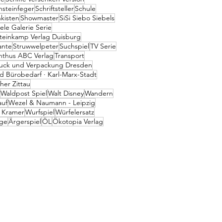
nsteinfeger
Schriftsteller
Schule
nkisten
Showmaster
SiSi Siebo Siebels
ele Galerie Serie
teinkamp Verlag Duisburg
ante
Struwwelpeter
Suchspiel
TV Serie
inthus ABC Verlag
Transport
ruck und Verpackung Dresden
 Bürobedarf · Karl-Marx-Stadt
her Zittau
Waldpost Spiel
Walt Disney
Wandern
auf
Wezel & Naumann - Leipzig
 Kramer
Wurfspiel
Würfelersatz
ge
Ärgerspiel
ÖL
Ökotopia Verlag