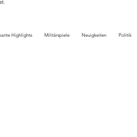
st.
ante Highlights
Militärspiele
Neuigkeiten
Politik
piel
Geschicklichkeitsspiele
Film und TV im Spiel
Au
tspiel
Raumfahrt
Detektivspiel
Gänse Spiele
V
te