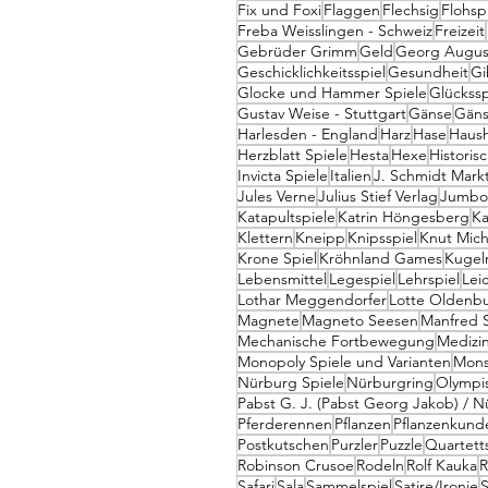
Fix und Foxi
Flaggen
Flechsig
Flohsp
Freba Weisslingen - Schweiz
Freizeit
Gebrüder Grimm
Geld
Georg August
Geschicklichkeitsspiel
Gesundheit
Gi
Glocke und Hammer Spiele
Glückssp
Gustav Weise - Stuttgart
Gänse
Gäns
Harlesden - England
Harz
Hase
Haush
Herzblatt Spiele
Hesta
Hexe
Histori
Invicta Spiele
Italien
J. Schmidt Mark
Jules Verne
Julius Stief Verlag
Jumbo 
Katapultspiele
Katrin Höngesberg
Ka
Klettern
Kneipp
Knipsspiel
Knut Mich
Krone Spiel
Kröhnland Games
Kugel
Lebensmittel
Legespiel
Lehrspiel
Leic
Lothar Meggendorfer
Lotte Oldenbu
Magnete
Magneto Seesen
Manfred 
Mechanische Fortbewegung
Medizi
Monopoly Spiele und Varianten
Mons
Nürburg Spiele
Nürburgring
Olympi
Pabst G. J. (Pabst Georg Jakob) / 
Pferderennen
Pflanzen
Pflanzenkund
Postkutschen
Purzler
Puzzle
Quartett
Robinson Crusoe
Rodeln
Rolf Kauka
R
Safari
Sala
Sammelspiel
Satire/Ironie
S