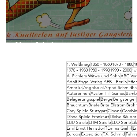
Kombiniere
1. Weltkrieg
1850 - 1860
1870 - 1880
1
1970 - 1980
1980 - 1990
1990 - 2000
1x
A. Pichlers Witwe und Sohn
ABC Ver
Adolf Engel Verlag AEB - Berlin
Affe
Amerika
Angelspiel
Arpad Schmidh
Autorennen
Avalon Hill Games
Bambe
Belagerungsspiel
Berge
Bergsteiger
Brauchtum
Briefe
Brita Ellström
Broh
Cary Spiele Stuttgart
Clowns
Combin
Diana Spiele Frankfurt
Diebe Räuber
EBU Spiele
EHM Spiele
ELO Serie
Ei
Emil Ernst Heinsdorff
Emma Giehrl
En
Europa
Expedition
F.X. Schmid
Fahrr