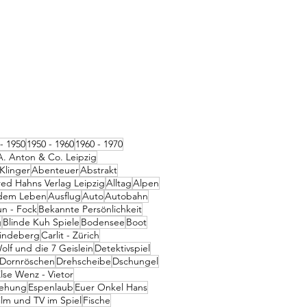
- 1950
1950 - 1960
1960 - 1970
A. Anton & Co. Leipzig
Klinger
Abenteuer
Abstrakt
red Hahns Verlag Leipzig
Alltag
Alpen
dem Leben
Ausflug
Auto
Autobahn
un - Fock
Bekannte Persönlichkeit
g
Blinde Kuh Spiele
Bodensee
Boot
Lindeberg
Carlit - Zürich
olf und die 7 Geislein
Detektivspiel
Dornröschen
Drehscheibe
Dschungel
lse Wenz - Vietor
iehung
Espenlaub
Euer Onkel Hans
ilm und TV im Spiel
Fische