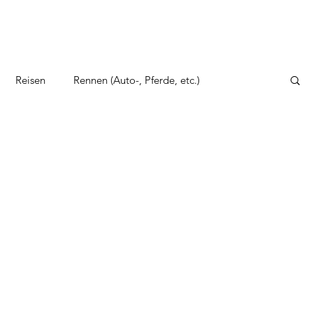
Reisen
Rennen (Auto-, Pferde, etc.)
to, Zeppelin und Co
Sonstige Themen
erkehrsspiele
Wirtschaftsspiele
Wilder Westen