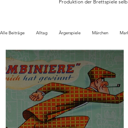
Produktion der Brettspiele selb
Alle Beiträge
Alltag
Ärgerspiele
Märchen
Mark
Schule & Erziehung
Sport
Wintersport
Angels
Orakelspiele
Denkspiele
Wissensspiel
Quartet
Jahrmarkt/Zirkus
Umweltspiele
Historische Momen