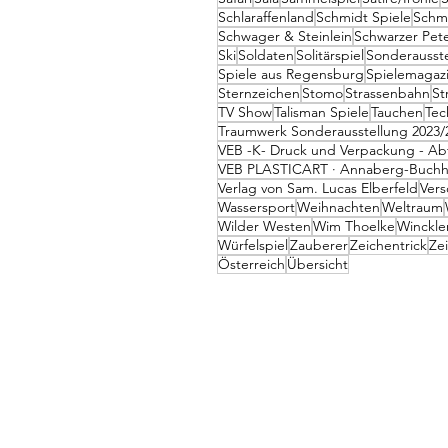
Schlaraffenland
Schmidt Spiele
Schm
Schwager & Steinlein
Schwarzer Pete
Ski
Soldaten
Solitärspiel
Sonderausst
Spiele aus Regensburg
Spielemagaz
Sternzeichen
Stomo
Strassenbahn
St
TV Show
Talisman Spiele
Tauchen
Tec
Traumwerk Sonderausstellung 2023/
VEB -K- Druck und Verpackung - Ab
VEB PLASTICART · Annaberg-Buchh
Verlag von Sam. Lucas Elberfeld
Vers
Wassersport
Weihnachten
Weltraum
Wilder Westen
Wim Thoelke
Winckler
Würfelspiel
Zauberer
Zeichentrick
Ze
Österreich
Übersicht