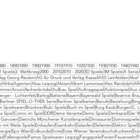
880 - 1890
1890 - 1900
1900 - 1910
1910 - 1920
1920 - 1930
1930 - 1940
1940 
1 Spiele
2. Weltkrieg
2000 - 2010
2010 - 2020
3D Spiele
3M Spiele
A Serie
lag Georg Reulein
AG für Druck und Verlag Kassel
ASS Leinfelden
Abel 
n
Afrika
Agenten
Akas Leipzig
Aktien
Albert Lamorisse
Alex Randolph
Alf
ammer
Arxon
Aschenbrödel
Aufbau Spiel
Auftragsspiel
Auktionspiel
Aus 
rger - Lichtenfels
Barlog
Batterie
Bayern
Bayerwald Spiele
Beatrice Bra
Berliner SPIEL-O-THEK Serie
Berliner Spielkarten
Berufe
Beziehung
Bin
m Spielwaren
Brückner
Bubi Spiele
Buch im Spiel
Burg Kaub
Burgen
C. 
a Spiel
Comic im Spiel
DDR
Dame Variante
Demo Spiele
Denkspiel
Der W
 Ganoven
Dietrichs Münchener Künstlerspiele
Dinosaurier
Dominospiele
le mit Weile Spiele
Einkaufen
Eisenbahn
Eislaufen
Elefanten
Elektro Spiel
E
ergie
Epo Wien
Erdkunde
Ernte
Erste Wiener Vereinsbuchdruckerei
Erz
ad
Fallenspiele
Famos Spielwaren Leipzig
Fangspiele
Ferien
Feuerwehr
F