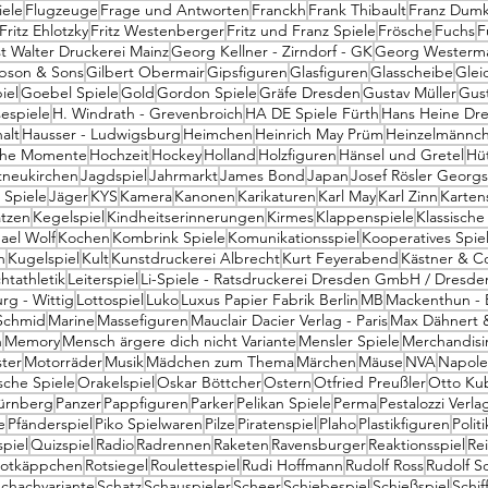
iele
Flugzeuge
Frage und Antworten
Franckh
Frank Thibault
Franz Dum
Fritz Ehlotzky
Fritz Westenberger
Fritz und Franz Spiele
Frösche
Fuchs
F
 Walter Druckerei Mainz
Georg Kellner - Zirndorf - GK
Georg Westerma
bson & Sons
Gilbert Obermair
Gipsfiguren
Glasfiguren
Glasscheibe
Glei
iel
Goebel Spiele
Gold
Gordon Spiele
Gräfe Dresden
Gustav Müller
Gus
espiele
H. Windrath - Grevenbroich
HA DE Spiele Fürth
Hans Heine Dr
alt
Hausser - Ludwigsburg
Heimchen
Heinrich May Prüm
Heinzelmännch
sche Momente
Hochzeit
Hockey
Holland
Holzfiguren
Hänsel und Gretel
Hü
tneukirchen
Jagdspiel
Jahrmarkt
James Bond
Japan
Josef Rösler Georg
Spiele
Jäger
KYS
Kamera
Kanonen
Karikaturen
Karl May
Karl Zinn
Karten
tzen
Kegelspiel
Kindheitserinnerungen
Kirmes
Klappenspiele
Klassische
ael Wolf
Kochen
Kombrink Spiele
Komunikationsspiel
Kooperatives Spie
n
Kugelspiel
Kult
Kunstdruckerei Albrecht
Kurt Feyerabend
Kästner & C
htathletik
Leiterspiel
Li-Spiele - Ratsdruckerei Dresden GmbH / Dresde
rg - Wittig
Lottospiel
Luko
Luxus Papier Fabrik Berlin
MB
Mackenthun - B
Schmid
Marine
Massefiguren
Mauclair Dacier Verlag - Paris
Max Dähnert 
n
Memory
Mensch ärgere dich nicht Variante
Mensler Spiele
Merchandisi
ter
Motorräder
Musik
Mädchen zum Thema
Märchen
Mäuse
NVA
Napol
sche Spiele
Orakelspiel
Oskar Böttcher
Ostern
Otfried Preußler
Otto Ku
Nürnberg
Panzer
Pappfiguren
Parker
Pelikan Spiele
Perma
Pestalozzi Verla
e
Pfänderspiel
Piko Spielwaren
Pilze
Piratenspiel
Plaho
Plastikfiguren
Politi
spiel
Quizspiel
Radio
Radrennen
Raketen
Ravensburger
Reaktionsspiel
Rei
otkäppchen
Rotsiegel
Roulettespiel
Rudi Hoffmann
Rudolf Ross
Rudolf Sc
chachvariante
Schatz
Schauspieler
Scheer
Schiebespiel
Schießspiel
Schif