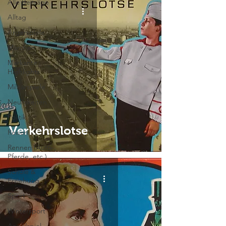
Alle Beiträge
Alltag
Ärgerspiele
Märchen
Markante
Highlights
Militärspiele
Neuigkeiten
Politik
Verkehrslotse
Reisen
Rennen (Auto-,
Pferde, etc.)
Schule &
Erziehung
Sport
Wintersport