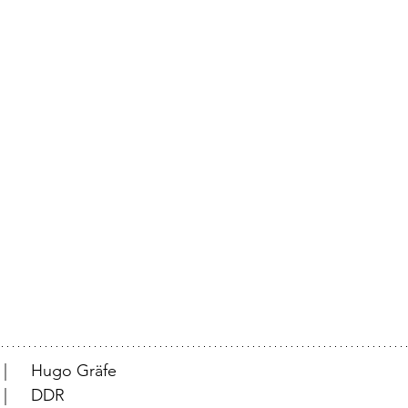
			  |	Hugo Gräfe
			  |	DDR