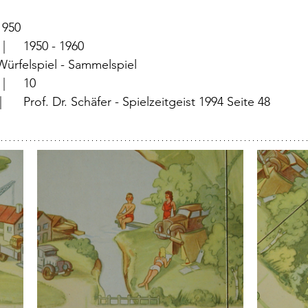
	  |	1950
		  |	1950 - 1960
		  |	Würfelspiel - Sammelspiel
			  |	10
   |	Prof. Dr. Schäfer - Spielzeitgeist 1994 Seite 48