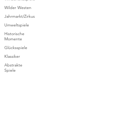
Wilder Westen
Jahrmarkt/Zirkus
Umweltspiele
Historische
Momente
Glücksspiele
Klassiker
Abstrakte
Spiele