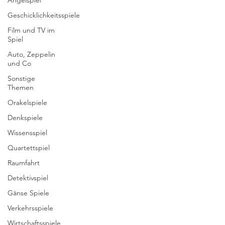
Angelspiel
Geschicklichkeitsspiele
Film und TV im
Spiel
Auto, Zeppelin
und Co
Sonstige
Themen
Orakelspiele
Denkspiele
Wissensspiel
Quartettspiel
Raumfahrt
Detektivspiel
Gänse Spiele
Verkehrsspiele
Wirtschaftsspiele