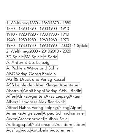
1. Weltkrieg
1850 - 1860
1870 - 1880
1880 - 1890
1890 - 1900
1900 - 1910
1910 - 1920
1920 - 1930
1930 - 1940
1940 - 1950
1950 - 1960
1960 - 1970
1970 - 1980
1980 - 1990
1990 - 2000
1x1 Spiele
2. Weltkrieg
2000 - 2010
2010 - 2020
3D Spiele
3M Spiele
A Serie
A. Anton & Co. Leipzig
A. Pichlers Witwe und Sohn
ABC Verlag Georg Reulein
AG für Druck und Verlag Kassel
ASS Leinfelden
Abel Klinger
Abenteuer
Abstrakt
Adolf Engel Verlag AEB - Berlin
Affen
Afrika
Agenten
Akas Leipzig
Aktien
Albert Lamorisse
Alex Randolph
Alfred Hahns Verlag Leipzig
Alltag
Alpen
Amerika
Angelspiel
Arpad Schmidhammer
Arxon
Aschenbrödel
Aufbau Spiel
Auftragsspiel
Auktionspiel
Aus dem Leben
Ausflug
Auto
Autobahn
Autorennen