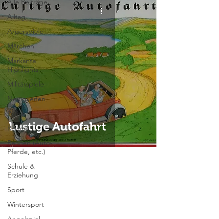
Alle Beiträge
Alltag
Ärgerspiele
Märchen
Markante
Highlights
Militärspiele
Neuigkeiten
Politik
Lustige Autofahrt
Reisen
Rennen (Auto-,
Pferde, etc.)
Schule &
Erziehung
Sport
Wintersport