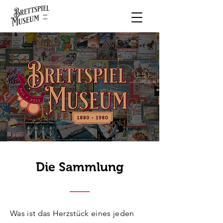
Die Sammlung
Was ist das Herzstück eines jeden