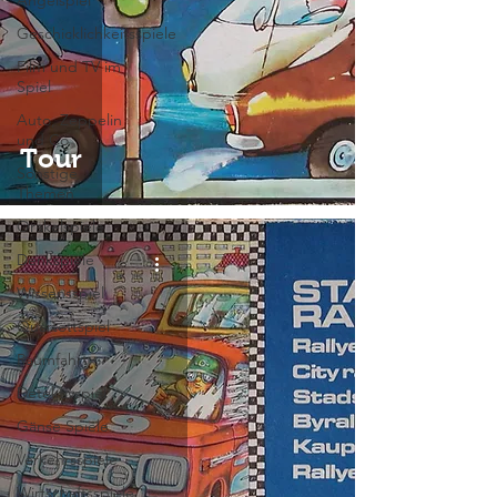
Angelspiel
Geschicklichkeitsspiele
Film und TV im
Spiel
Auto, Zeppelin
und Co
Tour
Sonstige
Themen
Orakelspiele
Denkspiele
Wissensspiel
Quartettspiel
Raumfahrt
Detektivspiel
Gänse Spiele
Verkehrsspiele
Wirtschaftsspiele