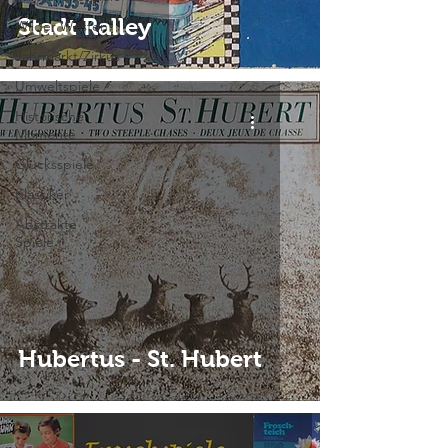
Stadt Ralley
Wilder Westen
Jahrmarkt/Zirkus
Umweltspiele
Historische
Momente
Glücksspiele
Klassiker
Abstrakte
Spiele
Hubertus - St. Hubert