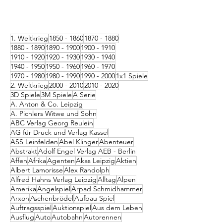
1. Weltkrieg
1850 - 1860
1870 - 1880
1880 - 1890
1890 - 1900
1900 - 1910
1910 - 1920
1920 - 1930
1930 - 1940
1940 - 1950
1950 - 1960
1960 - 1970
1970 - 1980
1980 - 1990
1990 - 2000
1x1 Spiele
2. Weltkrieg
2000 - 2010
2010 - 2020
3D Spiele
3M Spiele
A Serie
A. Anton & Co. Leipzig
A. Pichlers Witwe und Sohn
ABC Verlag Georg Reulein
AG für Druck und Verlag Kassel
ASS Leinfelden
Abel Klinger
Abenteuer
Abstrakt
Adolf Engel Verlag AEB - Berlin
Affen
Afrika
Agenten
Akas Leipzig
Aktien
Albert Lamorisse
Alex Randolph
Alfred Hahns Verlag Leipzig
Alltag
Alpen
Amerika
Angelspiel
Arpad Schmidhammer
Arxon
Aschenbrödel
Aufbau Spiel
Auftragsspiel
Auktionspiel
Aus dem Leben
Ausflug
Auto
Autobahn
Autorennen