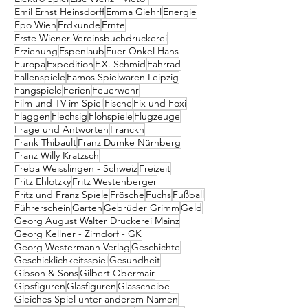
Emil Ernst Heinsdorff
Emma Giehrl
Energie
Epo Wien
Erdkunde
Ernte
Erste Wiener Vereinsbuchdruckerei
Erziehung
Espenlaub
Euer Onkel Hans
Europa
Expedition
F.X. Schmid
Fahrrad
Fallenspiele
Famos Spielwaren Leipzig
Fangspiele
Ferien
Feuerwehr
Film und TV im Spiel
Fische
Fix und Foxi
Flaggen
Flechsig
Flohspiele
Flugzeuge
Frage und Antworten
Franckh
Frank Thibault
Franz Dumke Nürnberg
Franz Willy Kratzsch
Freba Weisslingen - Schweiz
Freizeit
Fritz Ehlotzky
Fritz Westenberger
Fritz und Franz Spiele
Frösche
Fuchs
Fußball
Führerschein
Garten
Gebrüder Grimm
Geld
Georg August Walter Druckerei Mainz
Georg Kellner - Zirndorf - GK
Georg Westermann Verlag
Geschichte
Geschicklichkeitsspiel
Gesundheit
Gibson & Sons
Gilbert Obermair
Gipsfiguren
Glasfiguren
Glasscheibe
Gleiches Spiel unter anderem Namen