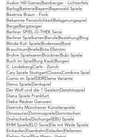
Avalon Hill Games
Bamberger - Lichtenfels
Barlog
Batterie
Bayern
Bayerwald Spiele
Beatrice Braun - Fock
Bekannte Persönlichkeit
Belagerungsspiel
Berge
Bergsteiger
Berliner SPIEL-O-THEK Serie
Berliner Spielkarten
Berufe
Beziehung
Bing
Blinde Kuh Spiele
Bodensee
Boot
Brauchtum
Briefe
Brita Ellström
Brohm Spielwaren
Brückner
Bubi Spiele
Buch im Spiel
Burg Kaub
Burgen
C. Lindeberg
Carlit - Zürich
Cary Spiele Stuttgart
Clowns
Combina Spiel
Comic im Spiel
DDR
Dame Variante
Demo Spiele
Denkspiel
Der Wolf und die 7 Geislein
Detektivspiel
Diana Spiele Frankfurt
Diebe Räuber Ganoven
Dietrichs Münchener Künstlerspiele
Dinosaurier
Dominospiele
Dornröschen
Drehscheibe
Dschungel
EBU Spiele
EHM Spiele
ELO Serie
Eile mit Weile Spiele
Einkaufen
Eisenbahn
Eislaufen
Elefanten
Elektro Spiel
Else Wenz - Vietor