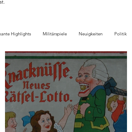
st.
ante Highlights
Militärspiele
Neuigkeiten
Politik
piel
Geschicklichkeitsspiele
Film und TV im Spiel
Au
tspiel
Raumfahrt
Detektivspiel
Gänse Spiele
V
te