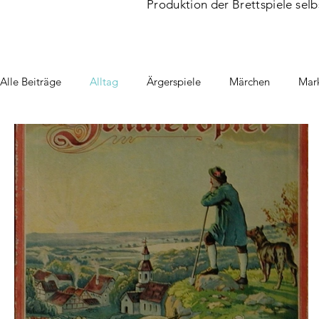
Produktion der Brettspiele selb
Alle Beiträge
Alltag
Ärgerspiele
Märchen
Mark
Schule & Erziehung
Sport
Wintersport
Angels
Orakelspiele
Denkspiele
Wissensspiel
Quartet
Jahrmarkt/Zirkus
Umweltspiele
Historische Momen