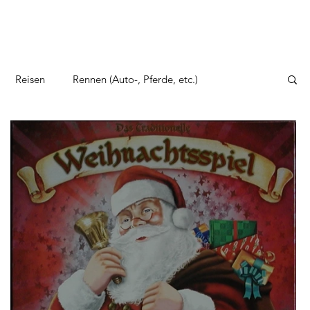
Reisen
Rennen (Auto-, Pferde, etc.)
to, Zeppelin und Co
Sonstige Themen
erkehrsspiele
Wirtschaftsspiele
Wilder Westen