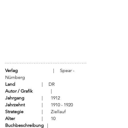
Verlag
			  |     Spear - 
Nürnberg
Land
			  |     DR 
Autor / Grafik
	          |	
Jahrgang
		  |	1912
Jahrzehnt
		  |	1910 - 1920
Strategie
		  |	Ziellauf	
Alter
			  |	10
Buchbeschreibung   
|	             