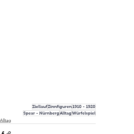
Ziellauf
Zinnfiguren
1910 - 1920
Spear - Nürnberg
Alltag
Würfelspiel
Alltag