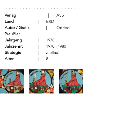
Verlag
			  |	ASS
Land
			  |	BRD
Autor / Grafik
	          |	Otfried 
Preußler
Jahrgang
		  |	1978
Jahrzehnt
		  |	1970 - 1980
Strategie
		  |	Ziellauf	
Alter
			  |	8