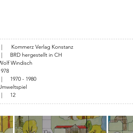
			  |      Kommerz Verlag Konstanz
			  |	BRD hergestellt in CH
	  |	Wolf Windisch
	  |	1978
		  |	1970 - 1980
	  |	Umweltspiel
			  |	12