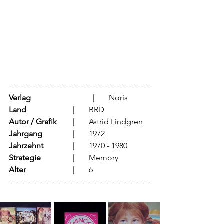
Verlag
			  |	Noris
Land
			  |	BRD
Autor / Grafik
	  |	Astrid Lindgren 
Jahrgang
		  |	1972
Jahrzehnt
		  |	1970 - 1980
Strategie
		  |	Memory 	
Alter
			  |	6