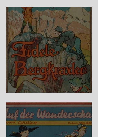
Raubritter
Fidele Bergkraxler