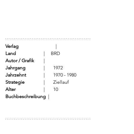
Verlag
			  |     
Land
			  |     BRD
Autor / Grafik
	  |	
Jahrgang
		  |	1972
Jahrzehnt
		  |	1970 - 1980
Strategie
		  |	Ziellauf	
Alter
			  |	10
Buchbeschreibung  
|	        