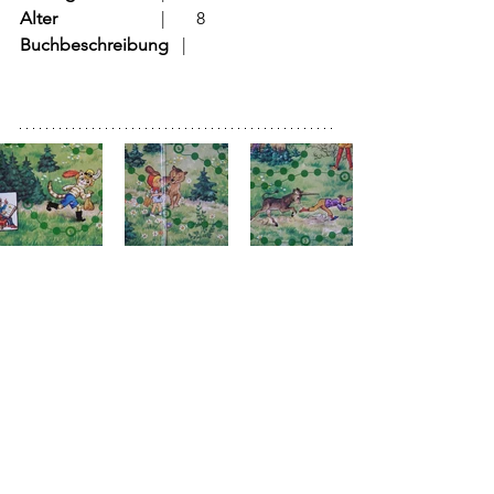
Alter
			  |	8
Buchbeschreibung
   |	