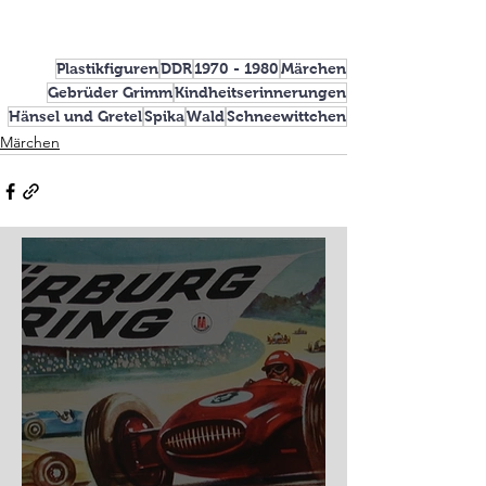
Plastikfiguren
DDR
1970 - 1980
Märchen
Gebrüder Grimm
Kindheitserinnerungen
Hänsel und Gretel
Spika
Wald
Schneewittchen
Märchen