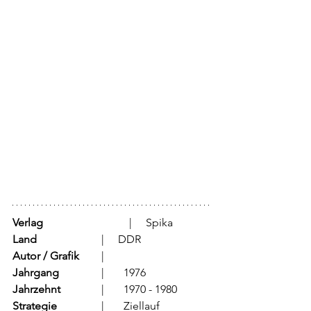
Verlag
			  |     Spika
Land
			  |     DDR 
Autor / Grafik
	  |	
Jahrgang
		  |	1976
Jahrzehnt
		  |	1970 - 1980
Strategie
		  |	Ziellauf