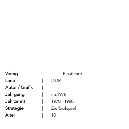
Verlag
			  |	Plasticard
Land
			  |	DDR
Autor / Grafik
	  |	
Jahrgang
		  |	ca.1978
Jahrzehnt
		  |	1970 - 1980
Strategie
		  |	Ziellaufspiel
Alter
			  |	10