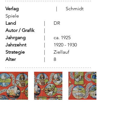
Verlag
			  |	Schmidt 
Spiele
Land
			  |	DR
Autor / Grafik
	  |	
Jahrgang
		  |	ca. 1925
Jahrzehnt
		  |	1920 - 1930
Strategie
		  |	Ziellauf	
Alter
			  |	8