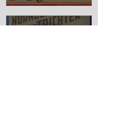
Auf der Wanderschaft
Nürnberger Trichter - HA
DE Spiele