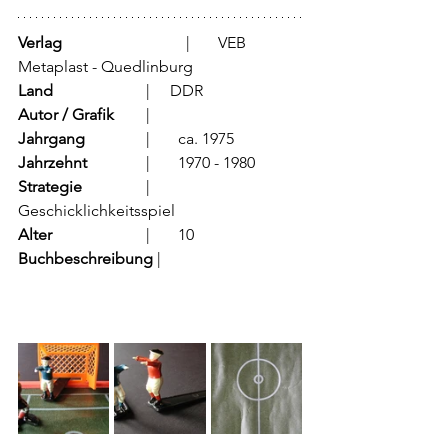
Verlag
			  |	VEB 
Metaplast - Quedlinburg
Land
			  |     DDR
Autor / Grafik
	  |	
Jahrgang
		  |	ca. 1975
Jahrzehnt
		  |	1970 - 1980
Strategie
		  |	
Geschicklichkeitsspiel
Alter
			  |	10
Buchbeschreibung 
|	        