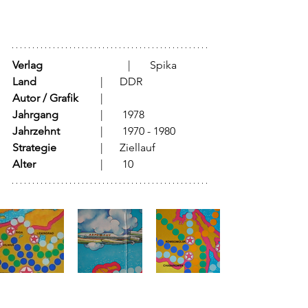
Verlag
		 	  |	Spika
Land
			  |      DDR
Autor / Grafik
	  |	
Jahrgang
		  |	1978
Jahrzehnt
		  |	1970 - 1980
Strategie
		  |      Ziellauf
Alter
			  |	10