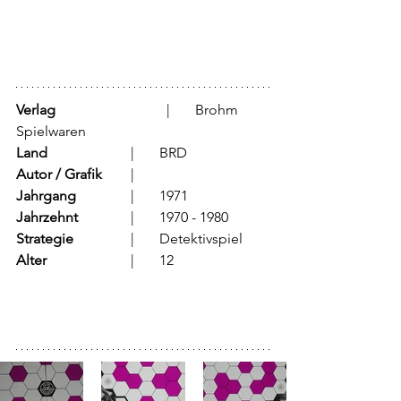
Verlag
			  |	Brohm 
Spielwaren
Land
			  |	BRD
Autor / Grafik
	  |	
Jahrgang
		  |	1971
Jahrzehnt
		  |	1970 - 1980
Strategie
		  |	Detektivspiel
Alter
			  |	12