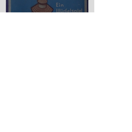
Nürnberger Trichter - HA
DE Spiele
Spekulation