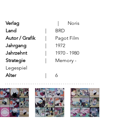
Verlag
			  |	Noris
Land
			  |	BRD
Autor / Grafik
	  |	Pagot Film
Jahrgang
		  |	1972
Jahrzehnt
		  |	1970 - 1980
Strategie
		  |	Memory - 
Legespiel
Alter
			  |	6