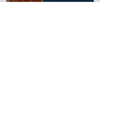
Spekulation
KONTAKT
Brettspielmuseum
Jürgen Schöppy - Leitung und Kuration
Niederhorbacherstraße 30
53819 Neunkirchen-Seelscheid