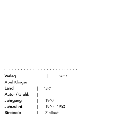
Verlag
			  |     Liliput / 
Abel Klinger
Land
			  |     "3R" 
Autor / Grafik
	  |      
Jahrgang
		  |	1940
Jahrzehnt
		  |	1940 - 1950
Strategie
		  |	Ziellauf