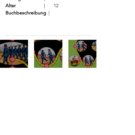
Alter
			  |	12
Buchbeschreibung  
|	