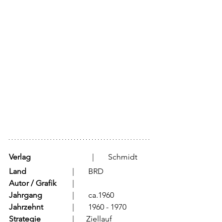
Verlag
		 	  |	Schmidt
Land
			  |	BRD
Autor / Grafik
	  |	
Jahrgang
		  |	ca.1960
Jahrzehnt
		  |	1960 - 1970
Strategie
		  |      Ziellauf