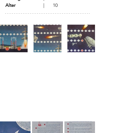
Alter
			  |	10