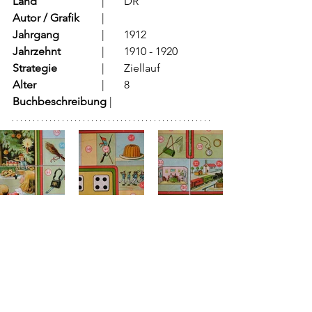
Land
			  |	DR
Autor / Grafik
	  |	
Jahrgang
		  |	1912
Jahrzehnt
		  |	1910 - 1920
Strategie
		  |	Ziellauf	
Alter
			  |	8
Buchbeschreibung
 |	