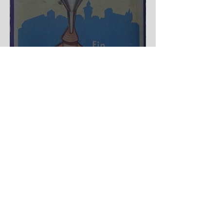
Nürnberger Trichter - HA
DE Spiele