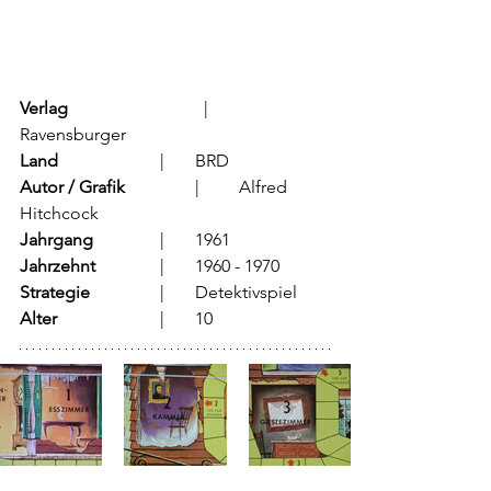
Verlag
			  |	
Ravensburger
Land
			  |	BRD
Autor / Grafik
	          |	Alfred 
Hitchcock
Jahrgang
		  |	1961
Jahrzehnt
		  |	1960 - 1970
Strategie
		  |	Detektivspiel
Alter
			  |	10