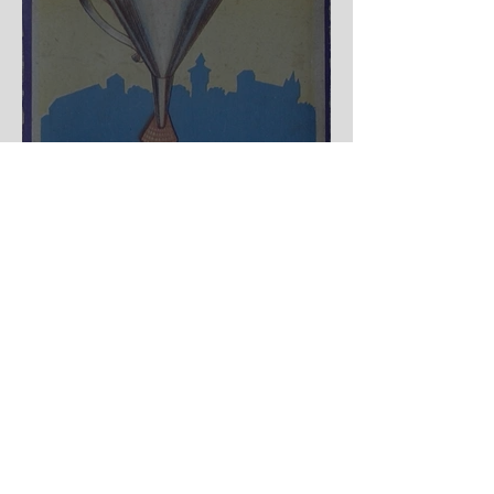
Nürnberger Trichter - HA
DE Spiele