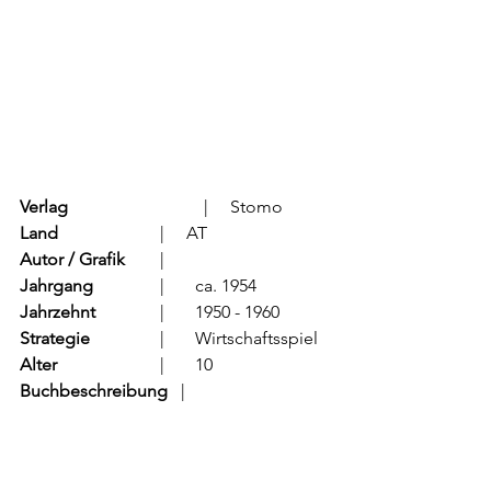
Verlag
			  |     Stomo
Land
			  |     AT
Autor / Grafik
	  |	         
Jahrgang
		  |	ca. 1954
Jahrzehnt
		  |	1950 - 1960
Strategie
		  |	Wirtschaftsspiel
Alter
			  |	10
Buchbeschreibung   
|	