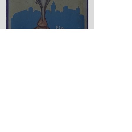
Nürnberger Trichter - HA
DE Spiele