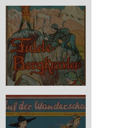
Raubritter
Fidele Bergkraxler