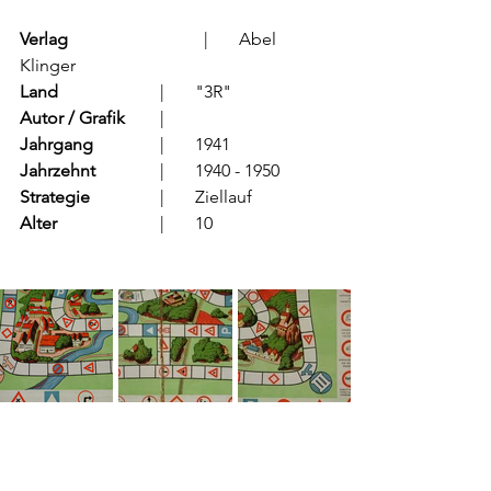
Verlag
			  |	Abel 
Klinger
Land
			  |	"3R"
Autor / Grafik
	  |	
Jahrgang
		  |	1941
Jahrzehnt
		  |	1940 - 1950
Strategie
		  |	Ziellauf	
Alter
			  |	10