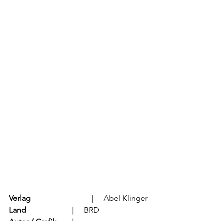
Verlag
			  |     Abel Klinger
Land
			  |     BRD