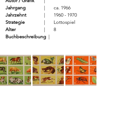
Autor / Grafik
	  |	
Jahrgang
		  |	ca. 1966
Jahrzehnt
		  |	1960 - 1970
Strategie
		  |	Lottospiel
Alter
			  |	8
Buchbeschreibung  
|	