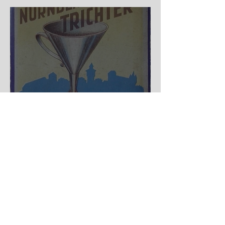
Nürnberger Trichter - HA
DE Spiele