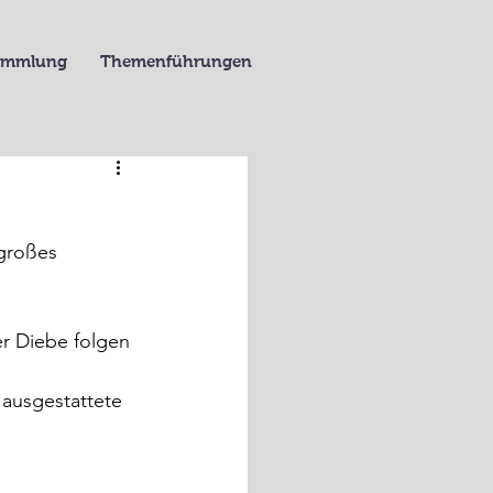
Sammlung
Themenführungen
 großes 
 
r Diebe folgen 
 ausgestattete 