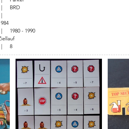
			  |	BRD
	          |	
	  |	1984
		  |	1980 - 1990
	  |	Ziellauf
			  |	8