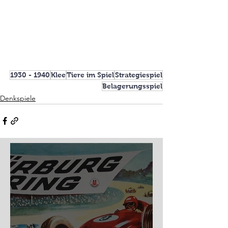
1930 - 1940
Klee
Tiere im Spiel
Strategiespiel
Belagerungsspiel
Denkspiele