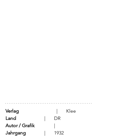
Verlag
			  |	Klee
Land
			  |	DR
Autor / Grafik
	          |	
Jahrgang
		  |	1932