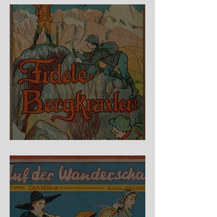
Fidele Bergkraxler