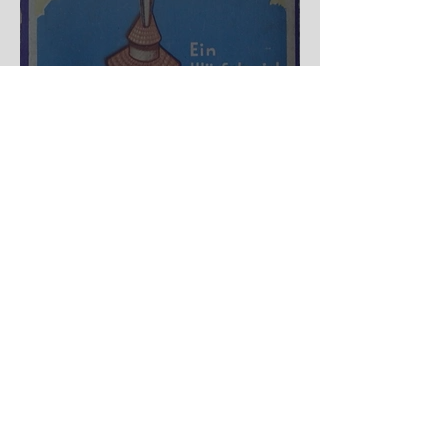
Nürnberger Trichter - HA
DE Spiele