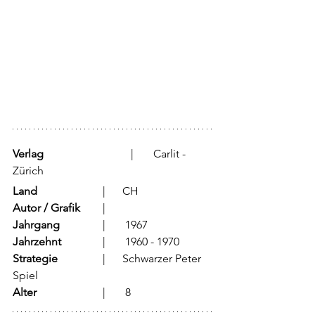
Verlag
		 	  |	Carlit - 
Zürich
Land
			  |      CH
Autor / Grafik
	  |	
Jahrgang
		  |	1967
Jahrzehnt
		  |	1960 - 1970
Strategie
		  |      Schwarzer Peter 
Spiel
Alter
			  |	8