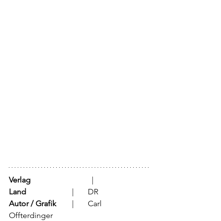
Verlag
			  |	
Land
			  |	DR
Autor / Grafik
	  |	Carl 
Offterdinger 