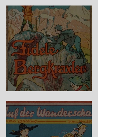
Raubritter
Fidele Bergkraxler