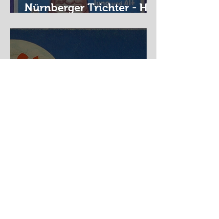
Nürnberger Trichter - HA
DE Spiele
Spekulation
KONTAKT