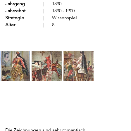
Jahrgang
		  |	1890
Jahrzehnt
		  |	1890 - 1900
Strategie
		  |	Wissenspiel
Alter
			  |	8
Die Zeichnungen sind sehr romantisch 