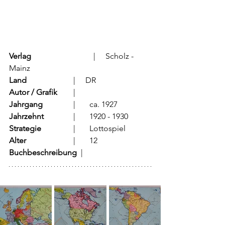
Verlag
			  |     Scholz - 
Mainz
Land
			  |     DR
Autor / Grafik
	  |     
Jahrgang
		  |	ca. 1927
Jahrzehnt
		  |	1920 - 1930
Strategie
		  |	Lottospiel
Alter
			  |	12
Buchbeschreibung  
|	