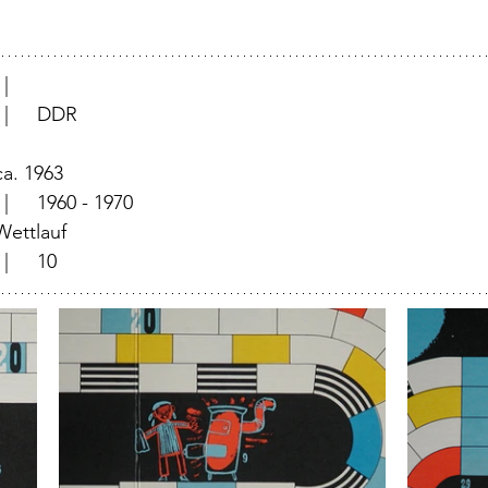
			  |	
			  |	DDR
	  |	ca. 1963
		  |	1960 - 1970
	  |	Wettlauf
			  |	10