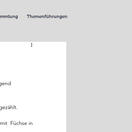
Sammlung
Themenführungen
ügend 
gezählt.
mit  Füchse in 