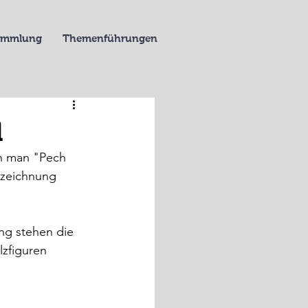
Sammlung
Themenführungen
l
nn man "Pech 
szeichnung 
ung stehen die 
lzfiguren 