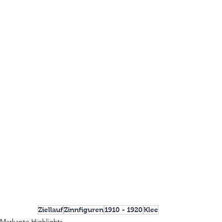
Ziellauf
Zinnfiguren
1910 - 1920
Klee
Markante Highlights