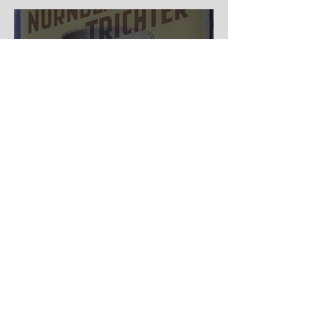
Nürnberger Trichter - HA
DE Spiele