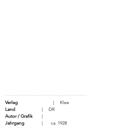
Verlag
			  |     Klee
Land
			  |     DR 
Autor / Grafik
	  |	
Jahrgang
		  |	ca. 1928